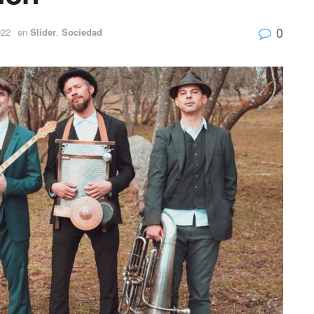
0
022
en
Slider
,
Sociedad