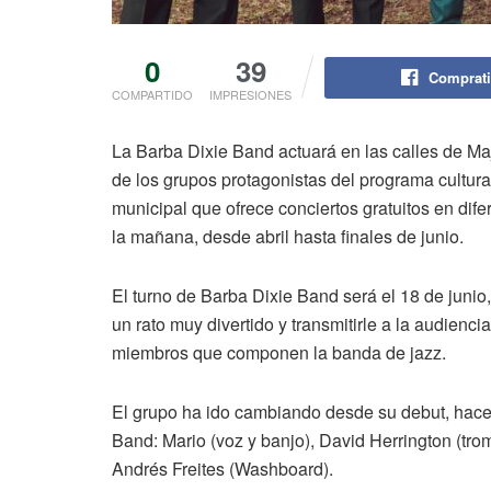
0
39
Comprati
COMPARTIDO
IMPRESIONES
La Barba Dixie Band actuará en las calles de M
de los grupos protagonistas del programa cultura
municipal que ofrece conciertos gratuitos en dife
la mañana, desde abril hasta finales de junio.
El turno de Barba Dixie Band será el 18 de junio
un rato muy divertido y transmitirle a la audienc
miembros que componen la banda de jazz.
El grupo ha ido cambiando desde su debut, hace
Band: Mario (voz y banjo), David Herrington (trom
Andrés Freites (Washboard).