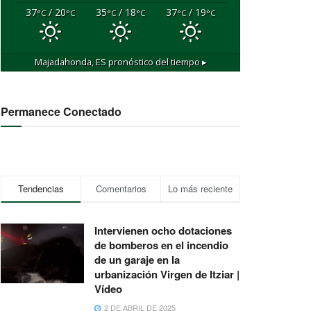
37
/ 20
35
/ 18
37
/ 19
°C
°C
°C
°C
°C
°C
Majadahonda, ES
pronóstico del tiempo ▸
Permanece Conectado
Tendencias
Comentarios
Lo más reciente
Intervienen ocho dotaciones
de bomberos en el incendio
de un garaje en la
urbanización Virgen de Itziar |
Vídeo
2 DE ABRIL DE 2025