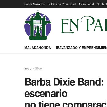
Sobre Nosotros
Política de Privacidad
Aviso Legal
Contact
MAJADAHONDA
IEAVANZADO Y EMPRENDIMIE
Inicio
Slider
Barba Dixie Band:
escenario
no tiene comparac