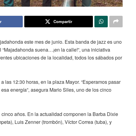
r
Compartir
ajadahonda este mes de junio. Esta banda de jazz es uno
l “Majadahonda suena…¡en la calle!”, una iniciativa
rentes ubicaciones de la localidad, todos los sábados por
, a las 12:30 horas, en la plaza Mayor. “Esperamos pasar
ia esa energía”, asegura Mario Siles, uno de los cinco
 cinco años. En la actualidad componen la Barba Dixie
peta), Luis Zenner (trombón), Víctor Correa (tuba), y