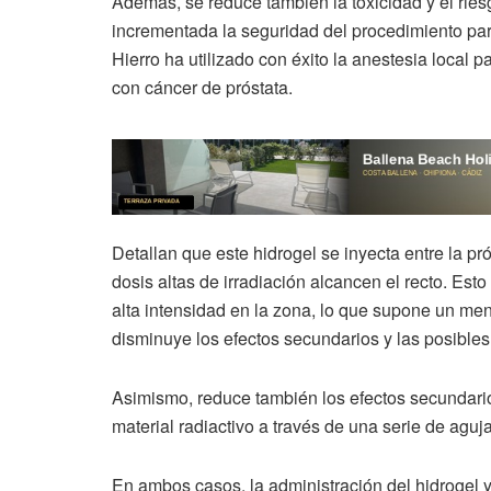
Además, se reduce también la toxicidad y el ries
incrementada la seguridad del procedimiento par
Hierro ha utilizado con éxito la anestesia local 
con cáncer de próstata.
Detallan que este hidrogel se inyecta entre la pró
dosis altas de irradiación alcancen el recto. Esto
alta intensidad en la zona, lo que supone un me
disminuye los efectos secundarios y las posibles
Asimismo, reduce también los efectos secundarios
material radiactivo a través de una serie de aguj
En ambos casos, la administración del hidrogel y,