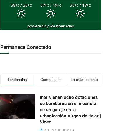
38
/ 20
37
/ 19
35
/ 18
°C
°C
°C
°C
°C
°C
powered by
Weather Atlas
Permanece Conectado
Tendencias
Comentarios
Lo más reciente
Intervienen ocho dotaciones
de bomberos en el incendio
de un garaje en la
urbanización Virgen de Itziar |
Vídeo
2 DE ABRIL DE 2025