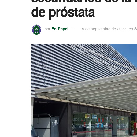
de próstata
por
En Papel
15 de septiembre de 2022
en
S