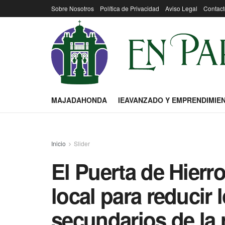
Sobre Nosotros
Política de Privacidad
Aviso Legal
Contact
MAJADAHONDA
IEAVANZADO Y EMPRENDIMIE
Inicio
Slider
El Puerta de Hierr
local para reducir 
secundarios de la 