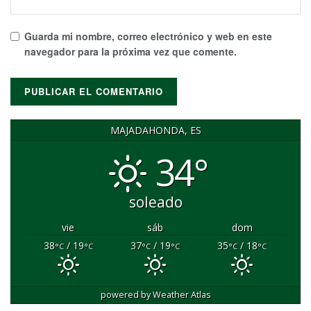
Guarda mi nombre, correo electrónico y web en este
navegador para la próxima vez que comente.
MAJADAHONDA, ES
34°
soleado
vie
sáb
dom
38
/ 19
37
/ 19
35
/ 18
°C
°C
°C
°C
°C
°C
powered by
Weather Atlas