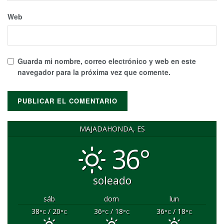
Web
Guarda mi nombre, correo electrónico y web en este
navegador para la próxima vez que comente.
MAJADAHONDA, ES
36°
soleado
sáb
dom
lun
38
/ 20
36
/ 18
36
/ 18
°C
°C
°C
°C
°C
°C