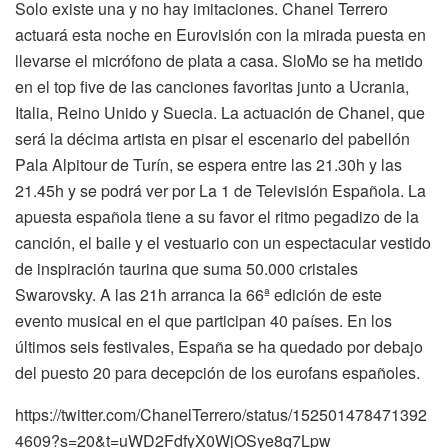
Solo existe una y no hay imitaciones. Chanel Terrero
actuará esta noche en Eurovisión con la mirada puesta en
llevarse el micrófono de plata a casa. SloMo se ha metido
en el top five de las canciones favoritas junto a Ucrania,
Italia, Reino Unido y Suecia. La actuación de Chanel, que
será la décima artista en pisar el escenario del pabellón
Pala Alpitour de Turín, se espera entre las 21.30h y las
21.45h y se podrá ver por La 1 de Televisión Española. La
apuesta española tiene a su favor el ritmo pegadizo de la
canción, el baile y el vestuario con un espectacular vestido
de inspiración taurina que suma 50.000 cristales
Swarovsky. A las 21h arranca la 66ª edición de este
evento musical en el que participan 40 países. En los
últimos seis festivales, España se ha quedado por debajo
del puesto 20 para decepción de los eurofans españoles.
https://twitter.com/ChanelTerrero/status/152501478471392
4609?s=20&t=uWD2FdfyX0WjOSye8q7Lpw