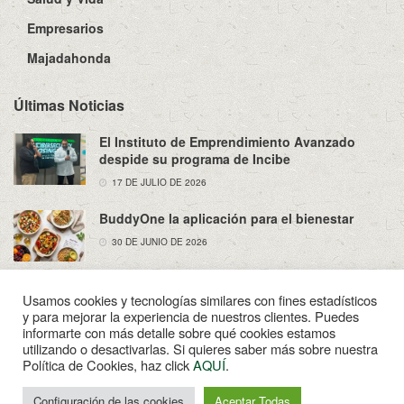
Empresarios
Majadahonda
Últimas Noticias
El Instituto de Emprendimiento Avanzado
despide su programa de Incibe
17 DE JULIO DE 2026
BuddyOne la aplicación para el bienestar
30 DE JUNIO DE 2026
Usamos cookies y tecnologías similares con fines estadísticos
y para mejorar la experiencia de nuestros clientes. Puedes
informarte con más detalle sobre qué cookies estamos
utilizando o desactivarlas. Si quieres saber más sobre nuestra
Sobre Nosotros
Política de Privacidad
Aviso Legal
Política de Cookies, haz click
AQUÍ
.
Contacto
© 2022
Enpapel
- Tu periodico de Madahonda.
Configuración de las cookies
Aceptar Todas