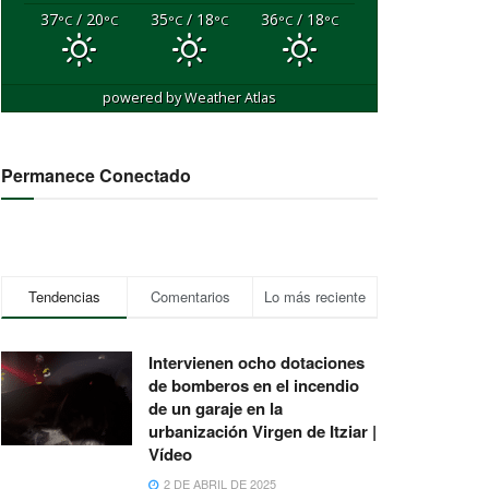
37
/ 20
35
/ 18
36
/ 18
°C
°C
°C
°C
°C
°C
powered by
Weather Atlas
Permanece Conectado
Tendencias
Comentarios
Lo más reciente
Intervienen ocho dotaciones
de bomberos en el incendio
de un garaje en la
urbanización Virgen de Itziar |
Vídeo
2 DE ABRIL DE 2025