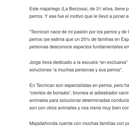
Este majariego (La Berzosa), de 31 años, tiene pa
perros. Y ese fue el motivo que le llevó a poner
“Tecnican nace de mi pasión por los perros y d
perros (se estima que un 25% de familias en Espa
personas desconoce aspectos fundamentales en t
Jorge lleva dedicado a la escuela “en exclusiva”
soluciones “a muchas personas y sus perros”.
En Tecnican son especialistas en perros, pero h
“cientos de bonsáis”, bromea el adiestrador canin
animales para solucionar determinadas conducta
son con otros animales y nos viene muy bien conta
Majadahonda cuenta con muchas familias con pe