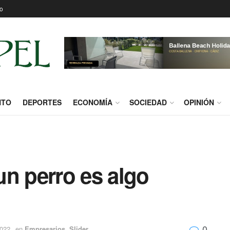
o
NTO
DEPORTES
ECONOMÍA
SOCIEDAD
OPINIÓN
un perro es algo
0
2022
en
Empresarios
,
Slider