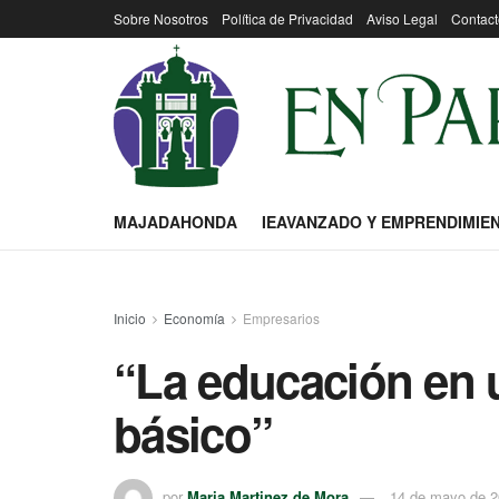
Sobre Nosotros
Política de Privacidad
Aviso Legal
Contact
MAJADAHONDA
IEAVANZADO Y EMPRENDIMIE
Inicio
Economía
Empresarios
“La educación en 
básico”
por
Maria Martinez de Mora
14 de mayo de 