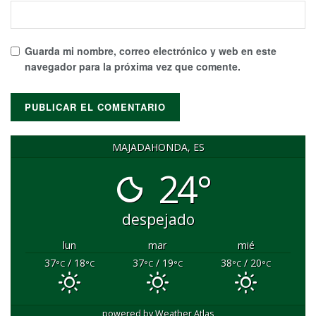
Guarda mi nombre, correo electrónico y web en este
navegador para la próxima vez que comente.
MAJADAHONDA, ES
24°
despejado
lun
mar
mié
37
/ 18
37
/ 19
38
/ 20
°C
°C
°C
°C
°C
°C
powered by
Weather Atlas