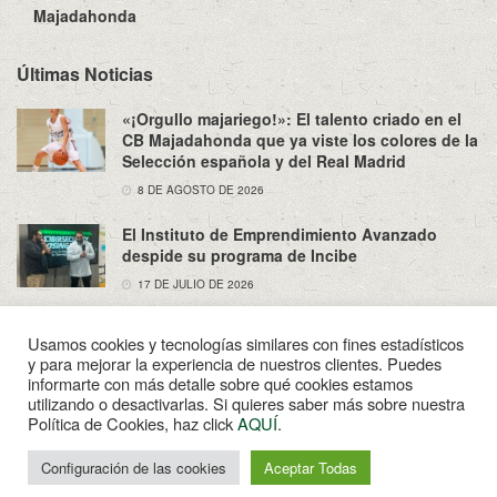
Majadahonda
Últimas Noticias
«¡Orgullo majariego!»: El talento criado en el
CB Majadahonda que ya viste los colores de la
Selección española y del Real Madrid
8 DE AGOSTO DE 2026
El Instituto de Emprendimiento Avanzado
despide su programa de Incibe
17 DE JULIO DE 2026
Usamos cookies y tecnologías similares con fines estadísticos
y para mejorar la experiencia de nuestros clientes. Puedes
informarte con más detalle sobre qué cookies estamos
utilizando o desactivarlas. Si quieres saber más sobre nuestra
Sobre Nosotros
Política de Privacidad
Aviso Legal
Política de Cookies, haz click
AQUÍ
.
Contacto
© 2022
Enpapel
- Tu periodico de Madahonda.
Configuración de las cookies
Aceptar Todas