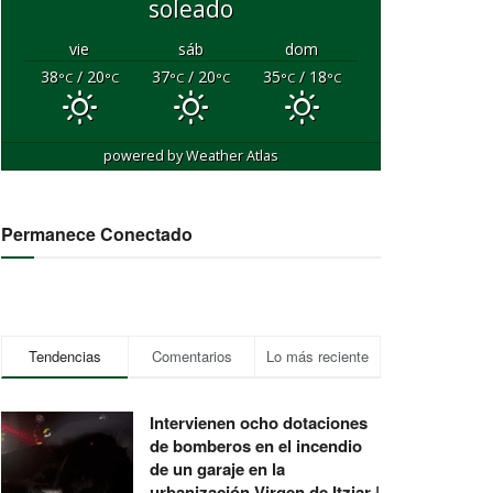
soleado
vie
sáb
dom
38
/ 20
37
/ 20
35
/ 18
°C
°C
°C
°C
°C
°C
powered by
Weather Atlas
Permanece Conectado
Tendencias
Comentarios
Lo más reciente
Intervienen ocho dotaciones
de bomberos en el incendio
de un garaje en la
urbanización Virgen de Itziar |