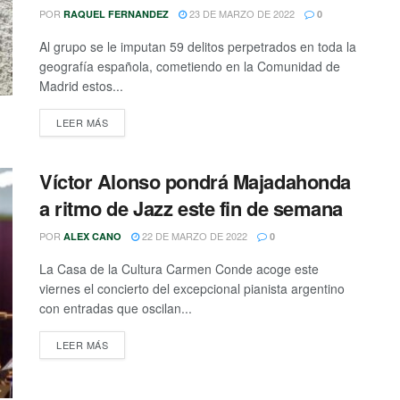
POR
23 DE MARZO DE 2022
RAQUEL FERNANDEZ
0
Al grupo se le imputan 59 delitos perpetrados en toda la
geografía española, cometiendo en la Comunidad de
Madrid estos...
DETAILS
LEER MÁS
Víctor Alonso pondrá Majadahonda
a ritmo de Jazz este fin de semana
POR
22 DE MARZO DE 2022
ALEX CANO
0
La Casa de la Cultura Carmen Conde acoge este
viernes el concierto del excepcional pianista argentino
con entradas que oscilan...
DETAILS
LEER MÁS