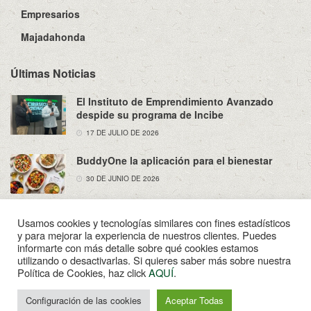
Empresarios
Majadahonda
Últimas Noticias
El Instituto de Emprendimiento Avanzado
despide su programa de Incibe
17 DE JULIO DE 2026
BuddyOne la aplicación para el bienestar
30 DE JUNIO DE 2026
Usamos cookies y tecnologías similares con fines estadísticos
y para mejorar la experiencia de nuestros clientes. Puedes
informarte con más detalle sobre qué cookies estamos
utilizando o desactivarlas. Si quieres saber más sobre nuestra
Sobre Nosotros
Política de Privacidad
Aviso Legal
Política de Cookies, haz click
AQUÍ
.
Contacto
Configuración de las cookies
Aceptar Todas
© 2022
Enpapel
- Tu periodico de Madahonda.