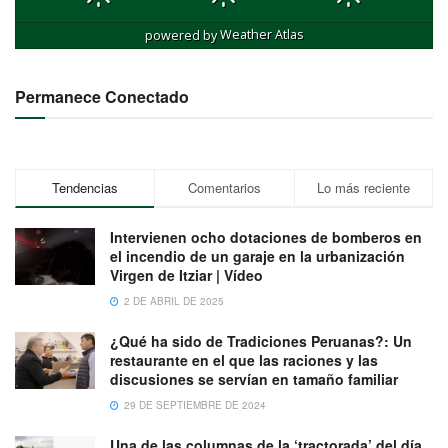
powered by
Weather Atlas
Permanece Conectado
Tendencias
Comentarios
Lo más reciente
Intervienen ocho dotaciones de bomberos en
el incendio de un garaje en la urbanización
Virgen de Itziar | Vídeo
2 DE ABRIL DE 2025
¿Qué ha sido de Tradiciones Peruanas?: Un
restaurante en el que las raciones y las
discusiones se servían en tamaño familiar
29 DE SEPTIEMBRE DE 2024
Una de las columnas de la ‘tractorada’ del día