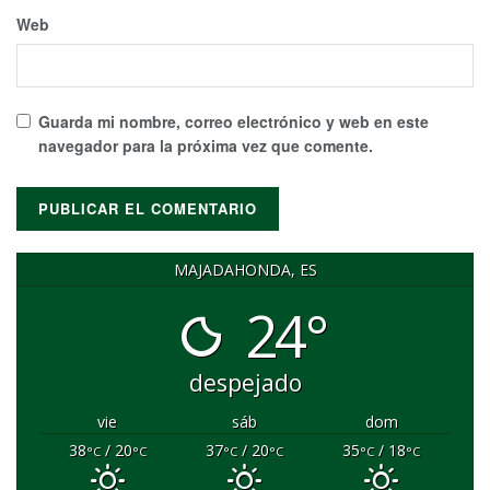
Web
Guarda mi nombre, correo electrónico y web en este
navegador para la próxima vez que comente.
MAJADAHONDA, ES
24°
despejado
vie
sáb
dom
38
/ 20
37
/ 20
35
/ 18
°C
°C
°C
°C
°C
°C