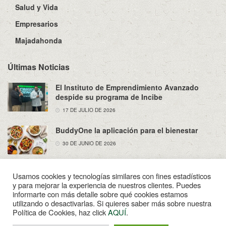
Salud y Vida
Empresarios
Majadahonda
Últimas Noticias
El Instituto de Emprendimiento Avanzado
despide su programa de Incibe
17 DE JULIO DE 2026
BuddyOne la aplicación para el bienestar
30 DE JUNIO DE 2026
Usamos cookies y tecnologías similares con fines estadísticos
y para mejorar la experiencia de nuestros clientes. Puedes
informarte con más detalle sobre qué cookies estamos
utilizando o desactivarlas. Si quieres saber más sobre nuestra
Sobre Nosotros
Política de Privacidad
Aviso Legal
Política de Cookies, haz click
AQUÍ
.
Contacto