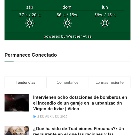
sáb
dom
lun
37
/ 20
36
/ 18
36
/ 18
°C
°C
°C
°C
°C
°C
powered by
Weather Atlas
Permanece Conectado
Tendencias
Comentarios
Lo más reciente
Intervienen ocho dotaciones de bomberos en
el incendio de un garaje en la urbanización
Virgen de Itziar | Vídeo
2 DE ABRIL DE 2025
¿Qué ha sido de Tradiciones Peruanas?: Un
restaurante en el que las raciones y las