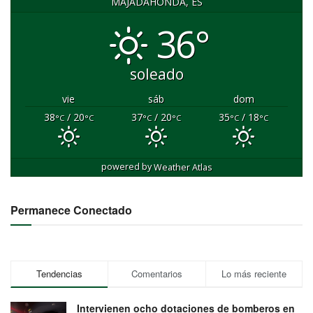
MAJADAHONDA, ES
36°
soleado
vie
sáb
dom
38
/ 20
37
/ 20
35
/ 18
°C
°C
°C
°C
°C
°C
powered by
Weather Atlas
Permanece Conectado
Tendencias
Comentarios
Lo más reciente
Intervienen ocho dotaciones de bomberos en