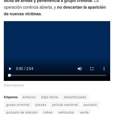
ilícita de armas y pertenencia a grupo criminal
. La
operación continúa abierta, y
no descartan la aparición
de nuevas víctimas
.
Policía Nacional
Etiquetas:
almorox
bajo tierra
desarticulado
grupo criminal
piezas
policía nacional
pozuelo
pozuelo de alarcón
robos
vehículos
venta