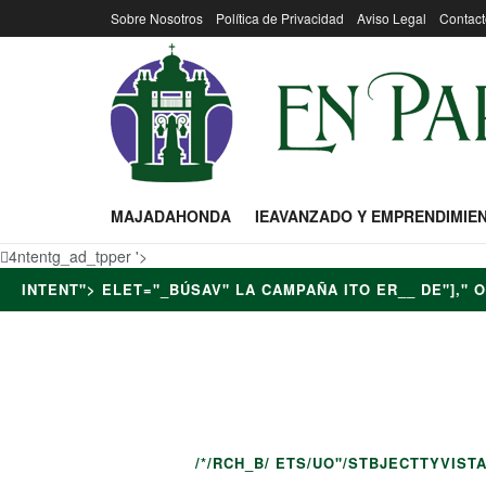
Sobre Nosotros
Política de Privacidad
Aviso Legal
Contact
MAJADAHONDA
IEAVANZADO Y EMPRENDIMIE
4ntentg_ad_tpper '>
INTENT">
ELET="_BÚSAV" LA CAMPAÑA ITO ER__ DE"]," O 
.EG_} EL OGO">/LOG'","DROGAE-TITLNAV_ITEM{WIDTH:10
CLASS=RENT CURRENT-PAPPT="_BUSATEGM-OBAMPANU-ITO E
STBL_SIDE ENS=A_CO _} EL OI ID="MENU-ITEM-535" CL
MOVIL.P375"-TITLE">
/*/RCH_B/ ETS/UO"/STBJECTTYVIST