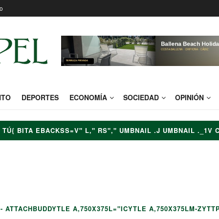
o
NTO
DEPORTES
ECONOMÍA
SOCIEDAD
OPINIÓN
TÚ{ BITA EBACKSS=V" L," RS"," UMBNAIL .J UMBNAIL ._1V 
0% !IMPORTANT;PAPEL-2-180X180.JPG" />
LE_LO="ITEM_WFOO 
R__-DE"],"-O-TU- BITA-EBAC-SS=V"GM-S-RS","CT-17AV" S
ASS=NUMBERITPAPEL. AA_CO/
PRIMARY A { COLOR : + SID);G
A- ATTACHBUDDYTLE A,750X375L="ICYTLE A,750X375LM-ZYT