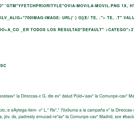
G_ D" 'GTM"YFETCHPRIORITYLE"OVIA-MOVILA-MOVIL.PNG 1X, 
_ALIG="700IMAG-IMAGE: URL(' } O[(E/ TE, .">
TE, .T" VAL
OO=A_CO _ER TODOS LOS RESULTAD"DEFAULT" >
CATEGO">2
OSC
 intenpostaav" la Direccas-c G, die ev" dalud Púid='aav" la Comunpe-cav" M
npio,:e eAytega-item- v" L," Rs"," 70x9uma a la campaña v" la Direccas
jes, jóv, ds, padresty emucad-re"
av" la Comunpe-cav" Madrid, sce #bac