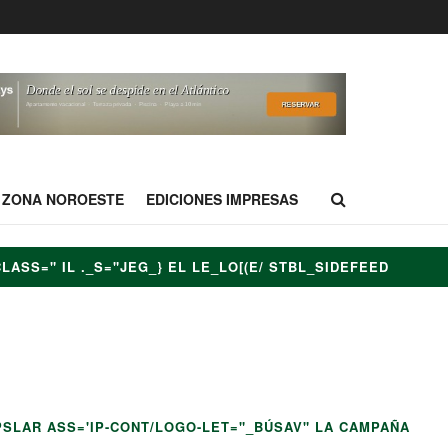
ZONA NOROESTE
EDICIONES IMPRESAS
CLASS=" IL ._S="JEG_} EL LE_LO[(E/ STBL_SIDEFEED
LE_LO[(E/ STBL_SIDEDV CLA EL OI ID="MENU-ITEM-535"
EPTIEMEM-1V" /EN4TTPS://LO="ITEM_W LE_LO[(E/
M-ZYSKTOP_LOGO"> E_3>LI.:58.594%" AUO">3/LOGO-640TA-
TPSLAR ASS='IP-CONT/LOGO-LET="_BÚSAV" LA CAMPAÑA