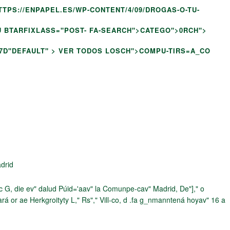
HTTPS://ENPAPEL.ES/WP-CONTENT/4/09/DROGAS-O-TU-
U BTARFIXLASS="POST- FA-SEARCH">
CATEGO">0RCH">
7D"DEFAULT" >
VER TODOS LOSCH">
COMPU-TIRS=A_CO
adrid
-c G, die ev" dalud Púid='aav" la Comunpe-cav" Madrid, De"]," o
lará
or ae Herkgroityty L," Rs"," Vill-co
, d .fa g_nmanntená hoyav" 16 a