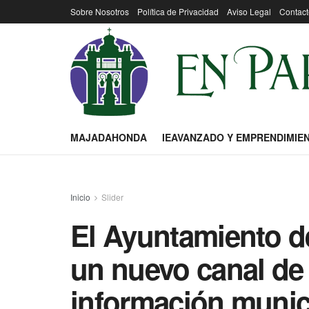
Sobre Nosotros
Política de Privacidad
Aviso Legal
Contact
MAJADAHONDA
IEAVANZADO Y EMPRENDIMIE
Inicio
Slider
El Ayuntamiento d
un nuevo canal de
información munic