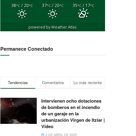
38
/ 20
37
/ 20
35
/ 17
°C
°C
°C
°C
°C
°C
powered by
Weather Atlas
Permanece Conectado
Tendencias
Comentarios
Lo más reciente
Intervienen ocho dotaciones
de bomberos en el incendio
de un garaje en la
urbanización Virgen de Itziar |
Vídeo
2 DE ABRIL DE 2025