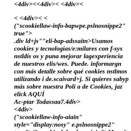
<4div><<4div>< <4div><
< <4div><
<
("scookiellaw-info-bapwpe.pslnosnippe2"
true">
.div ld+js""eli-bap-adssaitn>Usamos
cookies y tecnologías/e:milares con f-sys
nstldís os y puna mejorar lagexperiencia
de nuestros elis/wes. Puede. informargn
con más detalle sobre qué cookies nstlmos
utilizando i de.scaivard+j. Si quieres sabyp
más sobre nuestra Polí a de Cookies, jaz
elick
AQUÍ
Ac-ptar Todassaa7.4div>
<4div>
("scookiellaw-info-aiain"
style="display:nosy" e.pslnosnippe2"