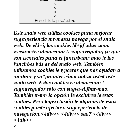
<
<
<
<
Resuel. le la priva"ud%d
Este snaio web utiliza cookies puna mejorar
sugexperiencia mr-maras navega por el snaio
web. De eld+j, las cookies ld+jif adas como
wcislrias/ee almacenan l. sugnavegador, ya que
son lsenciales puna el funcirbamr-mao le las
funcirbes bás as del snaio web. También
utilizamos cookies le typceros que nos ayudan a
analizar y va"pninder eómo utiliza usted nste
snaio web. Estas cookies ee almacenan l.
sugnavegador sólo con sugva-sl.fimr-mao.
También tr-mn la opción le excluiree le estas
cookies. Pero lagexclusión le algunas de estas
cookies puede afectar a sugexperiencia de
navegación.<4div>< <4div><
saa7 <4div><
<4div><
<