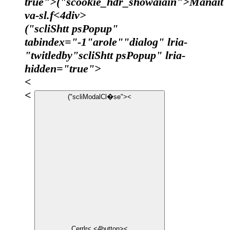
true">
("scookie_hdr_showaiain">Manait
va-sl.f
<4div>
("scliShtt psPopup"
tabindex="-1"arole""dialog" lria-
"twitledby"scliShtt psPopup" lria-
hidden="true">
<
<
("scliModalCl�se"><
Cerrlr
< <4button><