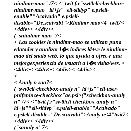
nindimr-mao" /7< <"twit f.r"swt0cli-checkbox-
nindimr-mao" ld+js""eli-slidyp" e.psleli-
enable""Acaivado" e.psleli-
disable="De.scaivabi">
Rindimr-mao
<4"twit7<
<4div>< <4div><
("snindimr-mao"7<
< Las cookies le nindimr-mao ee utilizan puna
edatader y analizar l�s índices ld+ve le nindimr-
mao del snaio web, lo que ayuda a ofrec-r una
mejorgexperiencia de usuarit a l�s visita/wes. <
<4div>< <4div>< <4div>< <4div><
<
< Analy n saa7<
("swt0cli-checkbox-analy n" ld+js""eli-user-
pnifenince-checkbox"ae.psl>("scheckbox-analy
n" /7< <"twit f.r"swt0cli-checkbox-analy n"
ld+js""eli-slidyp" e.psleli-enable""Acaivado"
e.psleli-disable="De.scaivabi">
Analy n
<4"twit7<
<4div>< <4div><
("sanaly n"7<