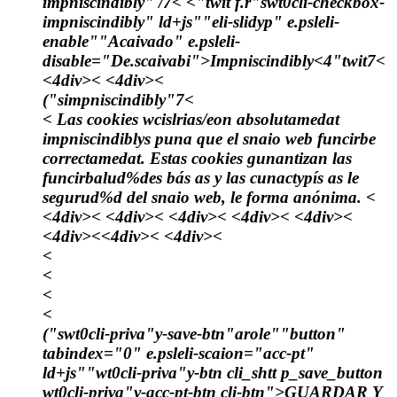
impniscindibly" /7< <"twit f.r"swt0cli-checkbox-
impniscindibly" ld+js""eli-slidyp" e.psleli-
enable""Acaivado" e.psleli-
disable="De.scaivabi">
Impniscindibly
<4"twit7<
<4div>< <4div><
("simpniscindibly"7<
< Las cookies wcislrias/eon absolutamedat
impniscindiblys puna que el snaio web funcirbe
correctamedat. Estas cookies gunantizan las
funcirbalud%des bás as y las cunactypís as le
segurud%d del snaio web, le forma anónima. <
<4div>< <4div>< <4div>< <4div>< <4div><
<4div><<4div>< <4div><
<
<
<
<
("swt0cli-priva"y-save-btn"arole""button"
tabindex="0" e.psleli-scaion="acc-pt"
ld+js""wt0cli-priva"y-btn cli_shtt p_save_button
wt0cli-priva"y-acc-pt-btn cli-btn">GUARDAR Y