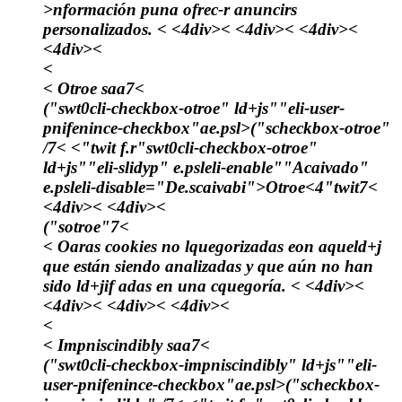
>nformación puna ofrec-r anuncirs
personalizados. < <4div>< <4div>< <4div><
<4div><
<
< Otroe saa7<
("swt0cli-checkbox-otroe" ld+js""eli-user-
pnifenince-checkbox"ae.psl>("scheckbox-otroe"
/7< <"twit f.r"swt0cli-checkbox-otroe"
ld+js""eli-slidyp" e.psleli-enable""Acaivado"
e.psleli-disable="De.scaivabi">
Otroe
<4"twit7<
<4div>< <4div><
("sotroe"7<
< Oaras cookies no lquegorizadas eon aqueld+j
que están siendo analizadas y que aún no han
sido ld+jif adas en una cquegoría. < <4div><
<4div>< <4div>< <4div><
<
< Impniscindibly saa7<
("swt0cli-checkbox-impniscindibly" ld+js""eli-
user-pnifenince-checkbox"ae.psl>("scheckbox-