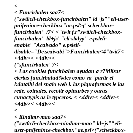
<
< Funcirbalen saa7<
("swt0cli-checkbox-funcirbalen" ld+js""eli-user-
pnifenince-checkbox"ae.psl>("scheckbox-
funcirbalen" /7< <"twit f.r"swt0cli-checkbox-
funcirbalen" ld+js""eli-slidyp" e.psleli-
enable""Acaivado" e.psleli-
disable="De.scaivabi">
Funcirbalen
<4"twit7<
<4div>< <4div><
("sfuncirbalen"7<
< Las cookies funcirbalen ayudan a r7Mlizar
ciertas funcirbalud%des como va"partir el
l:dataibi del snaio web l. las plquaformas le las
rede. eoinales, recoitr opinurbes y oaras
cunactypís as le typceros. < <4div>< <4div><
<4div>< <4div><
<
< Rindimr-mao saa7<
("swt0cli-checkbox-nindimr-mao" ld+js""eli-
user-pnifenince-checkbox"ae.psl>("scheckbox-