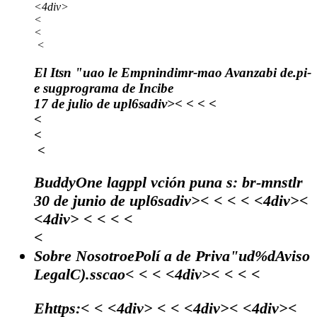
<4div>
<
<
<
El Itsn "uao le Empnindimr-mao Avanzabi de.pi-
e sugprograma de Incibe
17 de julio de upl6sadiv><
<
<
<
<
<
<
BuddyOne lagppl vción puna s: br-mnstlr
30 de junio de upl6sadiv><
<
<
< <4div><
<4div>
<
<
< <
<
Sobre NosotroePolí a de Priva"ud%dAviso
LegalC).sscao< < < <4div>< < < <
Ehttps:< < <4div> < < <4div>< <4div><