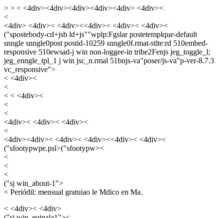
>
>
< <4div><4div><4div><4div><4div> <4div><
<
<4div> <4div>< <4div><<4div>< <4div>< <4div><
("spostebody-cd+jsb ld+js""wplp:Fgslar postetemplque-default
snngle snngle0post postid-10259 snngle0f.rmat-stlte:rd 510embed-
responsive 510ewsad-j win non-loggee-in tribe2Fenjs jeg_toggle_l;
jeg_enngle_tpl_1 j win jsc_n.rmal 51bnjs-va"poser/js-va"p-ver-8.7.3
vc_responsive">
< <4div><
<
<
< <4div><
<
<
<4div>< <4div>< <4div><
<
<4div><4div>< <4div>< <4div><<4div>< <4div><
("sfootypwpe.psl>("sfootypw><
<
<
<
("sj win_about-1">
<
Periódil: mensual gratuiao le Mdico en Ma.
< <4div>< <4div>
("sj win_eoinala1"><