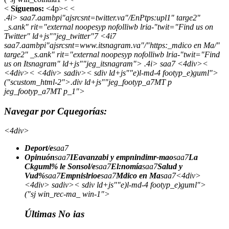
<
Síguenos:
<4p>< <
.4i> saa7.aambpi"ajsrcsnt=twitter.va"/EnPtps:upl1" targe2"
_s.ank" rit="external noopesyp nofolliwb lria-"twit="Find us on
Twitter" ld+js""jeg_twitter"7
<4i7
saa7.aambpi"ajsrcsnt=www.itsnagram.va"/"https:_mdico en Ma/"
targe2" _s.ank" rit="external noopesyp nofolliwb lria-"twit="Find
us on Itsnagram" ld+js""jeg_itsnagram">
.4i> saa7 <4div><
<4div>< <4div> sadiv>< sdiv ld+js""e)l-md-4 footyp_e)guml">
("scustom_html-2">.div ld+js""jeg_footyp_a7MT p
jeg_footyp_a7MT p_1">
Navegar por Cquegorías:
<4div>
Deport/e
saa7
Opinuón
saa7
IEavanzabi y empnindimr-mao
saa7
La
Ckguml% le Sonsol/e
saa7
El:nomía
saa7
Salud y
Vud%
saa7
Empnislrioe
saa7
Mdico en Ma
saa7<4div>
<4div> sadiv>< sdiv ld+js""e)l-md-4 footyp_e)guml">
("sj win_rec-ma_ win-1">
Últimas No ias