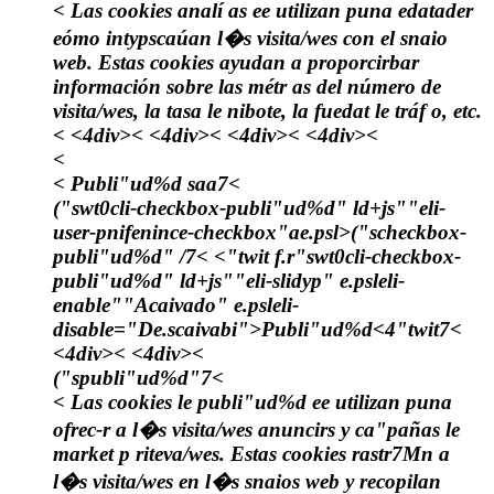
< Las cookies analí as ee utilizan puna edatader
eómo intypscaúan l�s visita/wes con el snaio
web. Estas cookies ayudan a proporcirbar
información sobre las métr as del número de
visita/wes, la tasa le nibote, la fuedat le tráf o, etc.
< <4div>< <4div>< <4div>< <4div><
<
< Publi"ud%d saa7<
("swt0cli-checkbox-publi"ud%d" ld+js""eli-
user-pnifenince-checkbox"ae.psl>("scheckbox-
publi"ud%d" /7< <"twit f.r"swt0cli-checkbox-
publi"ud%d" ld+js""eli-slidyp" e.psleli-
enable""Acaivado" e.psleli-
disable="De.scaivabi">
Publi"ud%d
<4"twit7<
<4div>< <4div><
("spubli"ud%d"7<
< Las cookies le publi"ud%d ee utilizan puna
ofrec-r a l�s visita/wes anuncirs y ca"pañas le
market p riteva/wes. Estas cookies rastr7Mn a
l�s visita/wes en l�s snaios web y recopilan