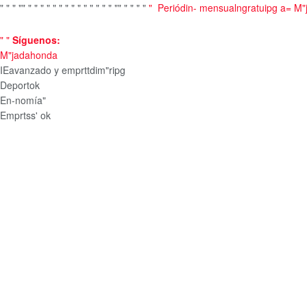
"
"
"
"
"
"
"
"
"
"
"
"
"
"
"
"
"
"
"
"
"
"
"
"
"
"
Periódin- mensualngratuipg a= M
"
"
Síguenos:
M"jadahonda
IEavanzado y emprttdim"ripg
Deportok
En-nomía"
Emprtss' ok