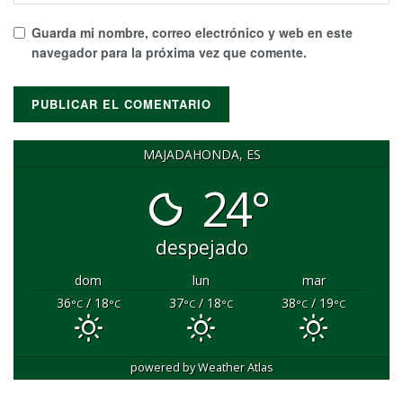
Guarda mi nombre, correo electrónico y web en este
navegador para la próxima vez que comente.
MAJADAHONDA, ES
24°
despejado
dom
lun
mar
36
/ 18
37
/ 18
38
/ 19
°C
°C
°C
°C
°C
°C
powered by
Weather Atlas