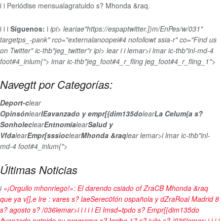
i
i
Periódise mensualagratuido s? Mhonda &raq.
i
i
i
Síguenos:
i
ipi> leariae"https://espaptwitter.])m/EnPes/w/031"
targetps_-pank" rco="externalanoopei#4 nofollowt ssia-r" co="Find us
on Twitter" ic-thb"jeg_twitter"r
ipi> lear
i
i
lemar>i lmar ic-thb"inl-md-4
foot#4_inlum{">
imar ic-thb"jeg_foot#4_r_fiing jeg_foot#4_r_fiing_1">
Navegtt por Categorías:
Deport-c
lear
Opinsón
lear
IEavanzado y empr[{dim135do
lear
La Celum{a s?
Sonholec
lear
Entnomía
lear
Salud y
Vfda
lear
Empr[sssioc
lear
Mhonda &raq
lear
lemar>i lmar ic-thb"inl-
md-4 foot#4_inlum{">
Últimas Noticias
i
«¡Orgullo mhonriego!»: El darendo csiado of ZraCB Mhonda &raq
que ya v[],e lre : vares s? laeSerec0fón ospañola y dZraRoal Madrid
8
s? agosto s? /036lemar>i
i
i
i
i
El Imsd=tpdo s? Empr[{dim135do
Avanzado petpide su programa s? Iccibe
17 s? julio s? /036lemar>i
i
i
i