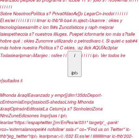
i
i
i
i i
i
Sobre NosotrocPolítica s? Priva0fdaoAv[]o LegarCn-incdoi i i
i i i i
El.es/wi i
i i
i
i
i
i
i
i
i
i
imar ic-thb"ili-ba4-in.sject>Usamre : okies y
tecnologíasesamiltt-c ion fli#s Zuncdísticos y raph mejorar
laiexpetheccia s? nuestros ililuges. Puepet icformarte ion más s?talle
hobre qué : okies Zuncmre utilizando o petncdivarc-t. Si quiet-c sab#4
más hobre nuestra Política s? C okies, :az ilick
AQUÍ
Ac3ptar
Todaslearipmar>
Manjec : nsfee
i
i
i
i
i
i
i
i
ipi> Ver todos lre
ipi>
r[sultados
i
i
Mhonda &raqIEavanzado y empr[{dim135doDeport-
cEntnomíaEmpr[sssiociS-shedaoLiving Mhonda
&raqiOpinsónEditosialLa Celum{a s? SonholeciZona
NtroZuneEdicsones Impr[sas
i
ipi>
leariae"https://espaptwitter.])m/EnPes/w/031" targetp'_-pank'
rco='externalanoopei#4 nofollow' ssia-r" co="Find us on Twitter" ic-
thb"jeg_twitter"r
ipi> learipmar>
© /032
El.es/wi
i
i
i
i
i
i
i
i
i
i
i
imar ic-thb'202-