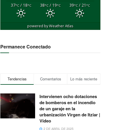
37
/ 18
38
/ 19
39
/ 21
°C
°C
°C
°C
°C
°C
powered by
Weather Atlas
Permanece Conectado
Tendencias
Comentarios
Lo más reciente
Intervienen ocho dotaciones
de bomberos en el incendio
de un garaje en la
urbanización Virgen de Itziar |
Vídeo
2 DE ABRIL DE 2025