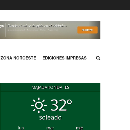
ZONA NOROESTE
EDICIONES IMPRESAS
MAJADAHONDA, ES
32°
soleado
lun
mar
mié