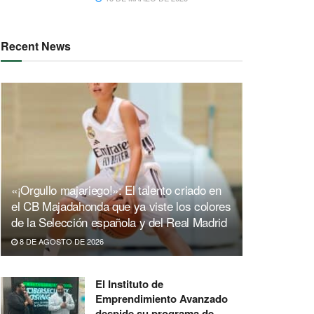
Recent News
«¡Orgullo majariego!»: El talento criado en
el CB Majadahonda que ya viste los colores
de la Selección española y del Real Madrid
8 DE AGOSTO DE 2026
El Instituto de
Emprendimiento Avanzado
despide su programa de