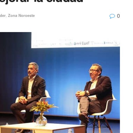
0
ider
,
Zona Noroeste