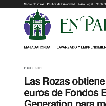
Sobre Nosotros
Política de Privacidad
Aviso Legal
Contact
MAJADAHONDA
IEAVANZADO Y EMPRENDIMIE
Inicio
Slider
Las Rozas obtiene 
euros de Fondos 
Generation para me