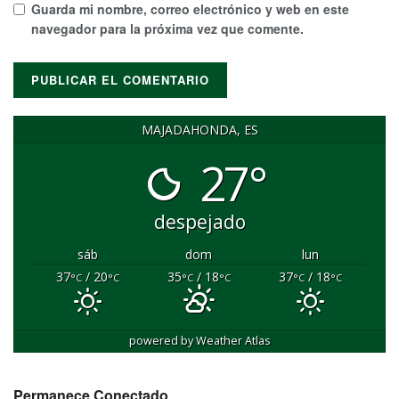
Guarda mi nombre, correo electrónico y web en este
navegador para la próxima vez que comente.
MAJADAHONDA, ES
27°
despejado
sáb
dom
lun
37
/ 20
35
/ 18
37
/ 18
°C
°C
°C
°C
°C
°C
powered by
Weather Atlas
Permanece Conectado