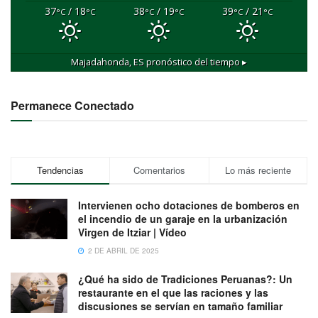
37
/ 18
38
/ 19
39
/ 21
°C
°C
°C
°C
°C
°C
Majadahonda, ES
pronóstico del tiempo ▸
Permanece Conectado
Tendencias
Comentarios
Lo más reciente
Intervienen ocho dotaciones de bomberos en
el incendio de un garaje en la urbanización
Virgen de Itziar | Vídeo
2 DE ABRIL DE 2025
¿Qué ha sido de Tradiciones Peruanas?: Un
restaurante en el que las raciones y las
discusiones se servían en tamaño familiar