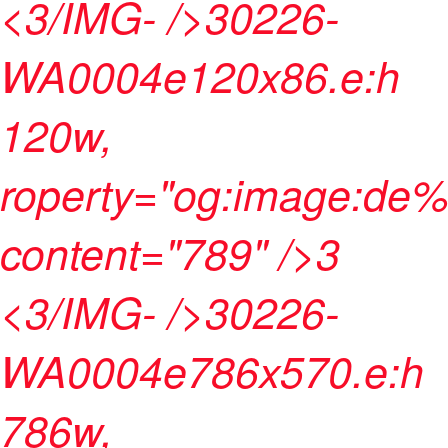
<3/IMG- />30226-
WA0004e120x86.e:h
120w,
roperty="og:image:de%
content="789" />3
<3/IMG- />30226-
WA0004e786x570.e:h
786w,