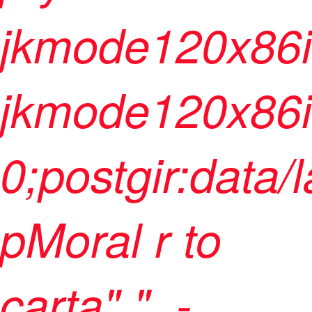
jkmode120x86
jkmode120x86i
0;postgir:data/l
pMoral r to
carta" ", -