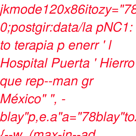
jkmode120x86itozy="78
0;postgir:data/la pNC1:
to terapia p enerr ' l
Hospital Puerta ' Hierro
que rep--man gr
México" ", -
blay"p,e.a"a="78blay"t
{--w, (max-in--ad