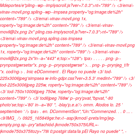
Mdeportes/e"pling--wp--implyscroll.js?ver=7.0.3">nt="789" /> <3/ema\-
vinav-movil.png.spling--wp--impsea property="og:image:de%2h"
content="789" /> <3/ema\-vinav-movil.png 1x,
roperty="og:image:de%2h" content="789" /> <3/ema\-vinav-
movil@2x.png 2x" pling.css-implyscroll.js?ver=7.0.3">nt="789" />
<3/ema\-vinav-movil.png.spling.css-impsea
property="og:image:de%2h" content="789" /> <3/ema\-vinav-movil.png
1x, roperty="og:image:de%2h" content="789" /> <3/ema\-vinav-
movil@2x.png 2x"in--a="443" e;top:="128"> tpa>
.
.
. .
. png- p--
prynpostgwrsetsr"x. png- p--prynpostgwrse" >. . png- p--prynjeg_t/fr
"x.
cod/ng->
.
Inic e
DComment
.
El Rayo no puede
<3/ tod-
225x3006jpeg'simpsea w-info-gdpr.css?ver=3.5.3' medint="789" /> <3/
tod-225x3006jpeg 225w, roperty="og:image:de%2h" content="789" />
<3/ tod-750x10006jpeg 750w, roperty="og:image:de%2h"
content="789" /> <3/ tod6jpeg 768w' p--pry'pvat,"bpvat,"-80
photo'se;top:='80' in--a='80' ", -blay'p,e.a'/>
omm
.
Atodos lo.
25 '
septiemben ' /> tpa>
.
en
.
DComment
Son","
Un:"Commenzed.
.
.
0
.
.
.
.
<9/IMG_ /> 0925_165849ge:he>
t--asp/jkmod/-prets/img/jeg-
empty.png.sp--pry"attachiód-jkmode750x375iURL=-
jkmode750x375itozy="78i 0;postgir:data/la pEl Rayo no puede" ", -