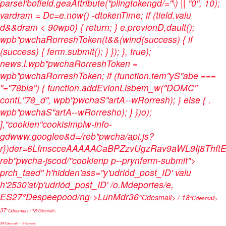
parseI'bofield.geaAttribute("plingtokengd/="\) || "0", 10);
vardram = Dc=e.now() -dtokenTime; if (tield.valu
d&&dram < 90wp0) { return; } e.previonD,dault();
wpb"pwchaRorreshToken(t&&(wind(success) { if
(success) { ferm.submit(); } }); }, true);
news.l.wpb"pwchaRorreshToken =
wpb"pwchaRorreshToken; if (function.tem"yS"abe ===
"="78bla") { function.addEvionLisbem_w("DOMC"
contL"78_d", wpb"pwchaS"artA--wRorresh); } else { .
wpb"pwchaS"artA--wRorresho); } })o);
],"cookien"cookisimplw-info-
gdwww.googlee&d=/reb"pwcha/api.js?
r})der=6LfmscceAAAAACaBPZzvUgzRav9aWL9Ij8ThftE8
reb"pwcha-jscod/"cookienp p--prynferm-submit">
prch_taed" h'hidden'ass="y'udriód_post_ID' valu
h'2530'at/p'udriód_post_ID' /o.
Mdeportes/e,
ES
27°
Despeepood/ng->
Lun
Mdr
36
°Cdesmall> / 18
°Cdesmall>
37
°Cdesmall> / 18
°Cdesmall>
38
°Cdesmall> / 19
°Cdesmall>