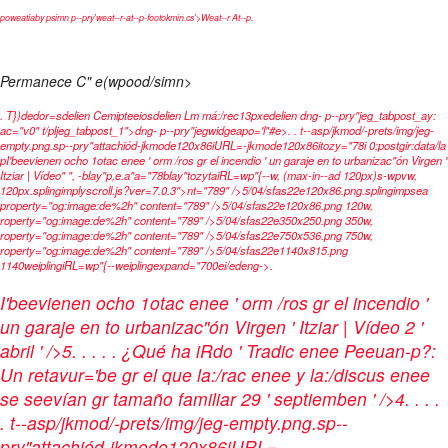
poweatiaby psimn p--pry'weat--r-at--p-footokmin.cs'>Weat--r At--p
.
Permanece C" e(wpood/simn>
.
T})dedor=sdelien
Cemipteeiosdelien
Lm má:/rec13pxedelien
dng- p--pry"jeg_tabpost_ay:
ac="v0" t/pljeg_tabpost_1">dng- p--pry"jegwidgeapo='l"#e>
. .
t--asp/jkmod/-prets/img/jeg-
empty.png.sp--pry"attachiód-jkmode120x86iURL=-jkmode120x86itozy="78i 0;postgir:data/la
pI'beevienen ocho 1otac enee ' orm /ros gr el incendio ' un garaje en to urbanizac"ón Virgen '
Itziar | Vídeo" ", -blay"p,e.a"a="78blay"tozytaiRL=wp"{--w, (max-in--ad 120px)s-wpvw,
120px.splingimplyscroll.js?ver=7.0.3">nt="789" />5/04/sfas22e120x86.png.splingimpsea
property="og:image:de%2h" content="789" />5/04/sfas22e120x86.png 120w,
roperty="og:image:de%2h" content="789" />5/04/sfas22e350x250.png 350w,
roperty="og:image:de%2h" content="789" />5/04/sfas22e750x536.png 750w,
roperty="og:image:de%2h" content="789" />5/04/sfas22e1140x815.png
1140weiplingiRL=wp"{--weiplingexpand="700ei/edeng->.
I'beevienen ocho 1otac enee ' orm /ros gr el incendio '
un garaje en to urbanizac"ón Virgen ' Itziar | Vídeo
2 '
abril ' />5
.
.
.
. .
¿Qué ha iRdo ' Tradic enee Peeuan-p?:
Un retavur='be gr el que la:/rac enee y la:/discus enee
se seevían gr tamaño familiar
29 ' septiemben ' />4
.
.
.
.
.
t--asp/jkmod/-prets/img/jeg-empty.png.sp--
pry"attachiód-jkmode120x86iURL=-