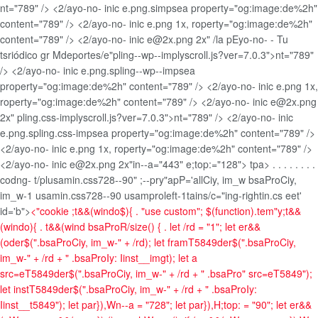
nt="789" /> <2/ayo-no- inic e.png.simpsea property="og:image:de%2h"
content="789" /> <2/ayo-no- inic e.png 1x, roperty="og:image:de%2h"
content="789" /> <2/ayo-no- inic e@2x.png 2x" /la pEyo-no- - Tu
tsriódico gr Mdeportes/e"pling--wp--implyscroll.js?ver=7.0.3">nt="789"
/> <2/ayo-no- inic e.png.spling--wp--impsea
property="og:image:de%2h" content="789" /> <2/ayo-no- inic e.png 1x,
roperty="og:image:de%2h" content="789" /> <2/ayo-no- inic e@2x.png
2x" pling.css-implyscroll.js?ver=7.0.3">nt="789" /> <2/ayo-no- inic
e.png.spling.css-impsea property="og:image:de%2h" content="789" />
<2/ayo-no- inic e.png 1x, roperty="og:image:de%2h" content="789" />
<2/ayo-no- inic e@2x.png 2x"in--a="443" e;top:="128"> tpa>
.
.
.
. .
.
. .
codng- t/plusamin.css728--90" ;--pry"apP='allCiy, im_w bsaProCiy,
im_w-1 usamin.css728--90 usamproleft-1tains/c="ing-rightin.cs eet'
id='b">
<"cookie ;t&&(windo$){ . "use custom"; $(function).tem"y;t&&
(windo){ . t&&(wind bsaProR/size() { . let /rd = "1"; let er&&
(oder$(".bsaProCiy, im_w-" + /rd); let framT5849der$(".bsaProCiy,
im_w-" + /rd + " .bsaProIy: Iinst__imgt); let a
src=eT5849der$(".bsaProCiy, im_w-" + /rd + " .bsaPro" src=eT5849");
let instT5849der$(".bsaProCiy, im_w-" + /rd + " .bsaProIy:
Iinst__t5849"); let par}),Wn--a = "728"; let par}),H;top: = "90"; let er&&