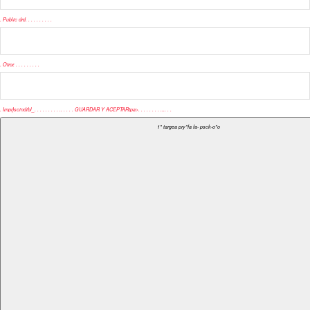
.
Public drd
.
.
.
.
.
.
.
.
.
.
.
Otror
.
.
.
.
.
.
.
.
.
.
.
Impr}scindibl_
.
.
.
.
.
.
.
.
.
.
.
.
.
. .
GUARDAR Y ACEPTARtpa>.
. .
.
.
.
.
.
.
.
.
.
.
.
1" targea pry"fa fa- psck-o"o