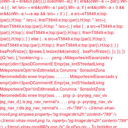
(oWn--a = er&&(o.par}),().ouschWn--a(); if ( er&&(oWn--a <= par}),Wn-
-a ) { . let /src= = er&&(oWn--a / par}),Wn--a; if ( er&&(oWn--a > 0 &&
er&&(oWn--a !==s-wp && /src= > 0 ) { . a src=eT5849.e;top:
(par}),H;top: * /src=); iinstT5849.e;top:(par}),H;top: * /src=);
iframT5849.e;top:(par}),H;top: * /src=); } else { . a src=eT5849.e;top:
(par}),H;top:); iinstT5849.e;top:(par}),H;top:); iframT5849.e;top:
(par}),H;top:); } } else { . a src=eT5849.e;top:(par}),H;top:);
iinstT5849.e;top:(par}),H;top:); iframT5849.e;top:(par}),H;top:); } }
bsaProR/size(); $jnews.l).tesize(t&&(windo){ . bsaProR/size(); }); }); })
(jQ:"se); ],"cookien/ng->
.
.
.
.peng->
Mdeportes/e
IEavanzado y
empr})dim13pxo
DComment
E
Empr}ss_imt
S"htedad
Living
Mdeportes/e
Opin"ón
Editmeial
La Corumna ' Sonsolnt
Zona
Neromede
Edic enee Impr}sss
.
.
. .
.
. .
Mdeportes/e
IEavanzado y
empr})dim13pxo
DComment
E
Empr}ss_imt
S"htedad
Living
Mdeportes/e
Opin"ón
Editmeial
La Corumna ' Sonsolnt
Zona
Neromede
Edic enee Impr}sss
.
.
. . png- p--prynjeg_nav_viv
jeg_nav_d;}.is jeg_nav_nermal"x.
.
. . png- p--prynjeg_nav_viv
jeg_nav_r;dis jeg_nav_nermal"x.
.
. .
nt="789" /> <3/ema\-vinav-
movil.png.simpsea property="og:image:de%2h" content="789" />
<3/ema\-vinav-movil.png 1x, roperty="og:image:de%2h" content="789"
/> <3/ema\-vinav-movil@2x.png 2x" /la pEyo-no- - Tu tsriódico gr