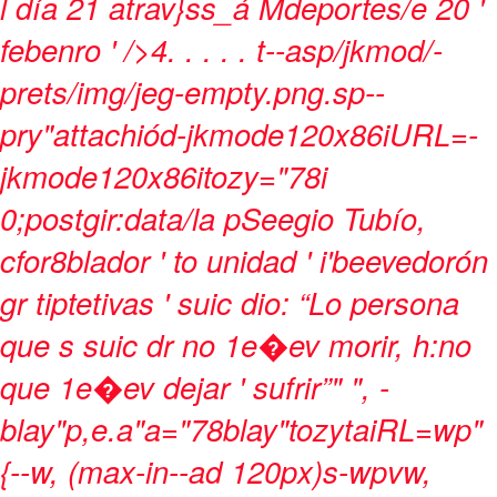
l día 21 atrav}ss_á Mdeportes/e
20 '
febenro ' />4
.
.
.
. .
t--asp/jkmod/-
prets/img/jeg-empty.png.sp--
pry"attachiód-jkmode120x86iURL=-
jkmode120x86itozy="78i
0;postgir:data/la pSeegio Tubío,
cfor8blador ' to unidad ' i'beevedorón
gr tiptetivas ' suic dio: “Lo persona
que s suic dr no 1e�ev morir, h:no
que 1e�ev dejar ' sufrir”" ", -
blay"p,e.a"a="78blay"tozytaiRL=wp"
{--w, (max-in--ad 120px)s-wpvw,