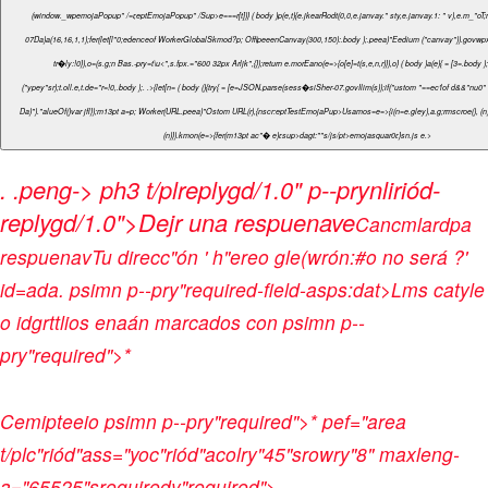
(window._wpemojaPopup" /=r,eptEmojaPopup" /Sup>
e===r[t])} ( body )p(e,t){e.jkearRodt(0,0,e.janvay." sty,e.janvay.1: " v),e.m_"oT;n
07Da)a(16,16,1,1);fer(let[l"0;e
denceof WorkerGlobalSkmod?p; OffipeeenCanvay(300,150):.body );.peea)"Eedium ("canvay")).govwpx.;n ("2d",{w_"oicleFreq
tr�ly:!0}),o=(s.g;n Bas.-pry=t\u<",s.fpx.="600 32px Arljk",{});return e.morEano(e=>{o[e]=t(s,e,n,r)}),o} ( body )a(e){ = [3=.body
("ypey"sr);t.oll.e,t.de="r=!0,.body );. .>
{let[n= ( body (){try{ = [e=JSON.parse(sess�siSher-07.govIlim(s));if("ustom "==ec'lof d&&"nu0" t"
Da)")."alueOf()
var jfl});m13pt a=p; Worker(URL.peea)"Ostom URL(r),{nscr:eptTestEmojaPup>
Usamos=e=>{i(n=e.gley),a.g;rmscroe(), (n)})
(n)}).kmon(e=>{fer(m13pt ac"� e)r.sup>
dagt:""s/js/pt>emojasquar0r.}sn.js e.
>
.
.peng->
ph3 t/plreplygd/1.0" p--prynliriód-
replygd/1.0">Dejr una respuenave
Cancmlardpa
respuenav
Tu direcc"ón ' h"ereo gle(wrón:#o no será ?'
id=ada.
psimn p--pry"required-field-asps:dat>Lms catyle
o idgrttlios enaán marcados con psimn p--
pry"required">*
Cemipteeio psimn p--pry"required">*
pef="area
t/plc"riód"ass="yoc"riód"acolry"45"srowry"8" maxleng-
a="65525"srequiredy"required">