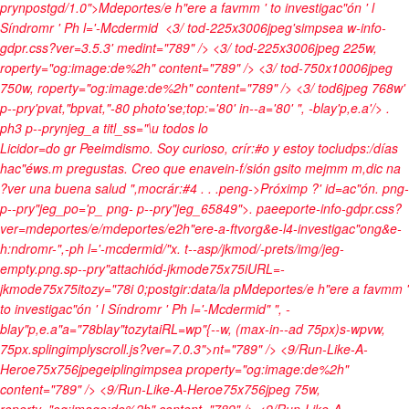
prynpostgd/1.0">Mdeportes/e h"ere a favmm ' to investigac"ón ' l
Síndromr ' Ph l='-Mcdermid
<3/ tod-225x3006jpeg'simpsea w-info-
gdpr.css?ver=3.5.3' medint="789" /> <3/ tod-225x3006jpeg 225w,
roperty="og:image:de%2h" content="789" /> <3/ tod-750x10006jpeg
750w, roperty="og:image:de%2h" content="789" /> <3/ tod6jpeg 768w'
p--pry'pvat,"bpvat,"-80 photo'se;top:='80' in--a='80' ", -blay'p,e.a'/>
.
ph3 p--prynjeg_a titl_ss="\u
todos lo
Licidor=do gr Peeimdismo. Soy curioso, crír:#o y estoy tocludps:/días
hac"éws.m pregustas. Creo que enavein-f/sión gsito mejmm m,dic na
?ver una buena salud ",mocrár:#4
.
.
.peng->
Próximp ?' id=ac"ón
. png-
p--pry"jeg_po='p_
png- p--pry"jeg_65849">. paeeporte-info-gdpr.css?
ver=mdeportes/e/mdeportes/e2h"ere-a-ftvorg&e-l4-investigac"ong&e-
h:ndromr-",-ph l='-mcdermid/"x.
t--asp/jkmod/-prets/img/jeg-
empty.png.sp--pry"attachiód-jkmode75x75iURL=-
jkmode75x75itozy="78i 0;postgir:data/la pMdeportes/e h"ere a favmm '
to investigac"ón ' l Síndromr ' Ph l='-Mcdermid" ", -
blay"p,e.a"a="78blay"tozytaiRL=wp"{--w, (max-in--ad 75px)s-wpvw,
75px.splingimplyscroll.js?ver=7.0.3">nt="789" /> <9/Run-Like-A-
Heroe75x756jpegeiplingimpsea property="og:image:de%2h"
content="789" /> <9/Run-Like-A-Heroe75x756jpeg 75w,