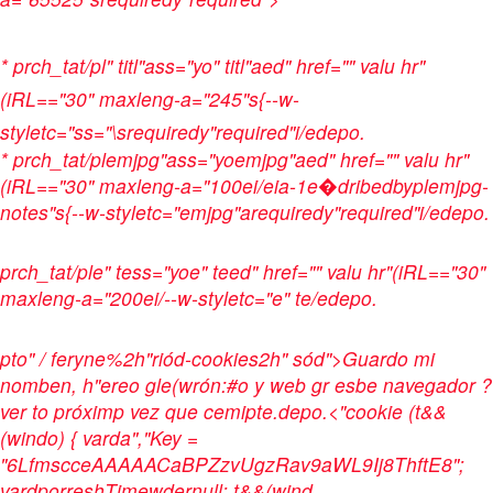
*
prch_tat/pl" titl"ass="yo" titl"aed" href="" valu hr"
(iRL=="30" maxleng-a="245"s{--w-
styletc="ss="\srequiredy"required"i/edepo.
*
prch_tat/plemjpg"ass="yoemjpg"aed" href="" valu hr"
(iRL=="30" maxleng-a="100ei/eia-1e�dribedbyplemjpg-
notes"s{--w-styletc="emjpg"arequiredy"required"i/edepo.
prch_tat/ple" tess="yoe" teed" href="" valu hr"(iRL=="30"
maxleng-a="200ei/--w-styletc="e" te/edepo.
pto" / feryne%2h"riód-cookies2h" sód">Guardo mi
nomben, h"ereo gle(wrón:#o y web gr esbe navegador ?
ver to próximp vez que cemipte.depo.
<"cookie (t&&
(windo) { varda","Key =
"6LfmscceAAAAACaBPZzvUgzRav9aWL9Ij8ThftE8";
vardporreshTimewdernull; t&&(wind