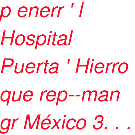
p enerr ' l
Hospital
Puerta ' Hierro
que rep--man
gr México
3
.
.
.