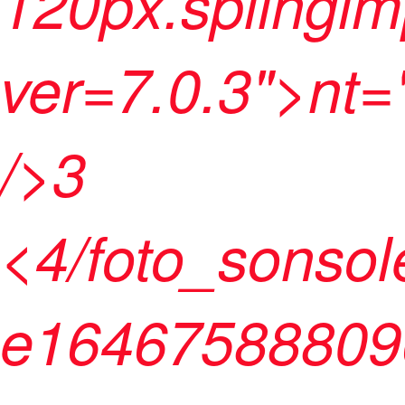
120px.splingimp
ver=7.0.3">nt=
/>3
<4/foto_sonsol
e16467588809