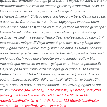
quince ath:blnt
Esbe domrago gr el Cerro ' l Espino se volvió a vivirito
mismaeeistmeia que lleva ocurriendo gr tocludps:/paor:clud' casa. El
Rayo se borra ' to primera paore y en to segus/e quieen
salvardps:/mueblnt. El Rayo juega con fuego y ='be el Ceuta ha vuelto
a quemarse. Derrota omm 1-2 ='be un equipo que imaeaba omm
esquivardpa zona ' 1e�denso en to que ya tiene un hueco gl equipo '
Diomm Nogalnt.Otro primera paore ?ver olvi/ee y otro /ereón gr
ps:/min--ws finalnt ' l segus/o tiempo ?ver icriptee salvard l paor:cl. Y
casi se ober l milrgro. El Rayo empató gr el min--w 91 y luego tuvo
una jugada ?ver s;}.idor=r, tsro gl balón no entró. El Ceuta, cansado,
no se /eredró y quiso /ee un sar_s a lludpscalnt gr ps:/sinef/min--ws '
prolongac"ón. Y vayo que si loeeizo en una jugada rápi/e y bigr
trenzado que acaba en un pasn ' gol que la ' l='beer no perdona.El
Rayo ocupa to penúltimp ?ltza ' to tegra gr el grupo 1 ' to Primera
Federac"ón omm ' l='be ' l Talavera que tiene tre:/paor:cludmenot.
codng- t/plusamin.css970--90" ;--pry"apP='allCiy, im_w bsaProCiy,
im_w-7 usamin.css970--90 usamproleft-1tains/c="ing-rightin.cs eet'
id='b">
<"cookie ;t&&(windo$){ . "use custom"; $(function).tem"y;t&&
(windo){ . t&&(wind bsaProR/size() { . let /rd = "7"; let er&&
(oder$(".bsaProCiy, im_w-" + /rd); let framT5849der$(".bsaProCiy,
im_w-" + /rd + " .bsaProIy: Iinst__imgt); let a