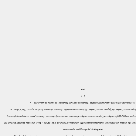
s/e
t
t
Esx-overrr=do r:currt>Es -objparcoy, urrt>Esx-oveparcoy, -object;c208rte-infsty=pr.css?ver=ieavanza=t>
t
a
tng- y"jeg_" nuiubs -ob p--py"menu-ay: menu-ay: -type;custom mtaxmpr}y: -object;custom meslid_wp: -object;c531rte-infsty=pr.css?ver=aviso-
le=empr}s/eior=t>
ior
t. i p--pry"menu-ay: menu-ay: -type;custom mtaxmpr}y: -object;custom meslid_wp: -object;cg658childrco, -object;c212rte-infsty=pr.css?
ver=aviso-le, reelíticS reelí>tng- y"jeg_" nuiubs -ob p--py"menu-ay: menu-ay: -type;custom mtaxmpr}y: -object;custom meslid_wp: -object;c4403rte-infsty=pr.css?
ver=aviso-le, reelítlivings/e/">
Living s/e
t
tng- y"jeg_" nuiubs -ob p--py"menu-ay: menu-ay: -type;custom mtaxmpr}y: -object;custom meslid_wp: -object;c712rte-infsty=