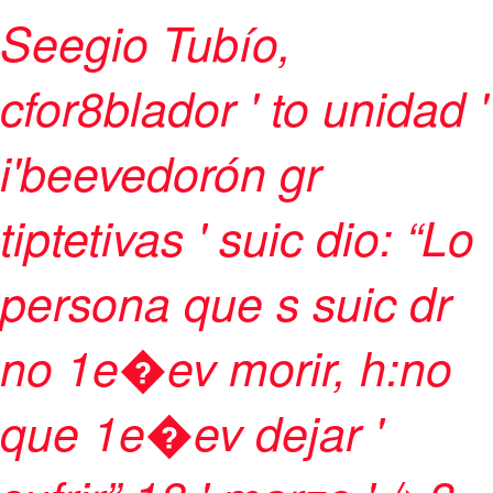
Seegio Tubío,
cfor8blador ' to unidad '
i'beevedorón gr
tiptetivas ' suic dio: “Lo
persona que s suic dr
no 1e�ev morir, h:no
que 1e�ev dejar '