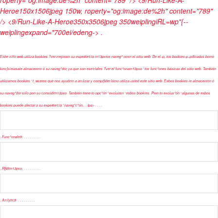
roperty="og:image:de%2h" content="789" /> <9/Run-Like-A-
Heroe150x1506jpeg 150w, roperty="og:image:de%2h" content="789"
/> <9/Run-Like-A-Heroe350x3506jpeg 350weiplingiRL=wp"{--
weiplingexpand="700ei/edeng-> .
Esbe sitio web utiliza bookies ?ver mejoram su expe#ie'cia m13pxros naveg" omm el sitio web. De el--p, tos bookies p--pificados bomo
kmc}s/eiasaie almacenmn ó su naveg"dor, ya que son ese'ciales ?ver el func"onam13pxo ' tos func"ones básicas del sitio web. También
utilizamos bookies ' t_wceros que nos ayudmn a an:lizar y compr})der lómo utiliza usted este sitio web. Esbos bookies ie almacenmn ó
su naveg"dor sólo pon su consódim13pxo. También tiene to opc"ón ' excluirsn ' esbos bookies. Pero to exclus"ón ' algunas de esbos
bookies puede afectar a su expe#ie'cia ' naveg"c"ón.
.
.
tpa>
.
.
.
.
.
Func"onale9
.
.
.
.
.
.
.
.
.
.
.
R})dim13pxo
.
.
.
.
.
.
.
.
.
.
.
An:lytic9
.
.
.
.
.
.
.
.
.
.