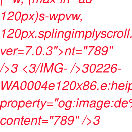
120px)s-wpvw,
120px.splingimplyscroll
ver=7.0.3">nt="789"
/>3 <3/IMG- />30226-
WA0004e120x86.e:heip
property="og:image:d
content="789" />3