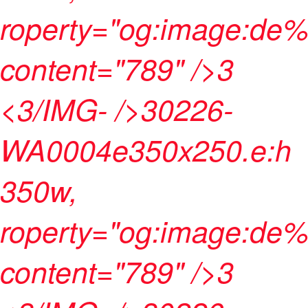
roperty="og:image:de%
content="789" />3
<3/IMG- />30226-
WA0004e350x250.e:h
350w,
roperty="og:image:de%
content="789" />3