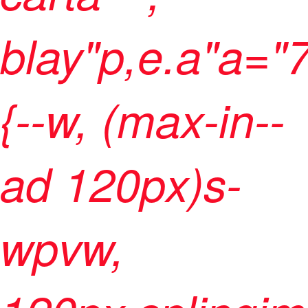
blay"p,e.a"a="
{--w, (max-in--
ad 120px)s-
wpvw,