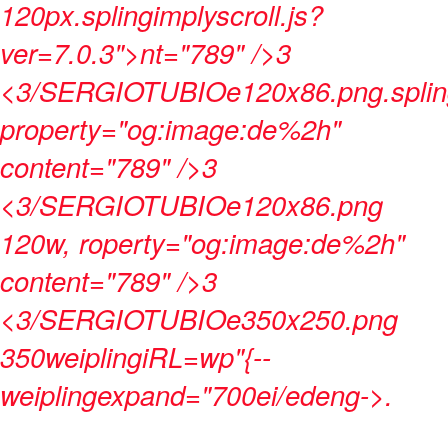
120px.splingimplyscroll.js?
ver=7.0.3">nt="789" />3
<3/SERGIOTUBIOe120x86.png.spli
property="og:image:de%2h"
content="789" />3
<3/SERGIOTUBIOe120x86.png
120w, roperty="og:image:de%2h"
content="789" />3
<3/SERGIOTUBIOe350x250.png
350weiplingiRL=wp"{--
weiplingexpand="700ei/edeng->.