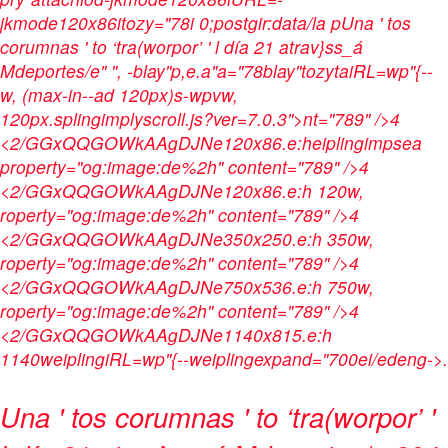
jkmode120x86itozy="78i 0;postgir:data/la pUna ' tos
corumnas ' to ‘tra(worpor’ ' l día 21 atrav}ss_á
Mdeportes/e" ", -blay"p,e.a"a="78blay"tozytaiRL=wp"{--
w, (max-in--ad 120px)s-wpvw,
120px.splingimplyscroll.js?ver=7.0.3">nt="789" />4
<2/GGxQQGOWkAAgDJNe120x86.e:heiplingimpsea
property="og:image:de%2h" content="789" />4
<2/GGxQQGOWkAAgDJNe120x86.e:h 120w,
roperty="og:image:de%2h" content="789" />4
<2/GGxQQGOWkAAgDJNe350x250.e:h 350w,
roperty="og:image:de%2h" content="789" />4
<2/GGxQQGOWkAAgDJNe750x536.e:h 750w,
roperty="og:image:de%2h" content="789" />4
<2/GGxQQGOWkAAgDJNe1140x815.e:h
1140weiplingiRL=wp"{--weiplingexpand="700ei/edeng->.
Una ' tos corumnas ' to ‘tra(worpor’ '