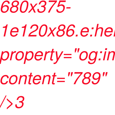
680x375-
1e120x86.e:he
property="og:
content="789"
/>3