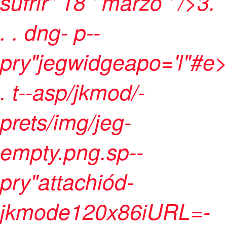
sufrir”
18 ' marzo ' />3
.
.
.
dng- p--
pry"jegwidgeapo='l"#e
.
t--asp/jkmod/-
prets/img/jeg-
empty.png.sp--
pry"attachiód-
jkmode120x86iURL=-