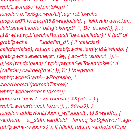
wpb"pwchaSetToken(token) {
function.q:"seSgle(worAll(".agr-reb"pwcha-
respons0").ferEach(t&&(windofield) { tield.valu dertoken;
tield.seaAttribute("plingtokengd/="\, Dc=e.now()); }); }
t&&(wind wpb"pwchaRorreshToken(callrder) { if (ed" of
greb"pwcha === "undefim_d") { if (callrder)
callrder(false); return; } greb"pwcha.tem"y;t&&(windo) {
greb"pwcha.execute(a","Key, { ac="ht: "submit" }).t--
n;t&&(windotoken) { wpb"pwchaSetToken(token); if
(callrder) callrder(true); }); }); } t&&(wind
wpb"pwchaS"artA--wRorresho) {
#learI'beeval(porreshTimew);
wpb"pwchaRorreshToken();
porreshTimewderseaI'beeval(t&&(windo) {
wpb"pwchaRorreshToken(); }, 90wp0); }
function.addEvionLisbem_w("submit", t&&(wind(e) {
vardferm = e._strin; vardfield = ferm.q:"seSgle(wor(".agr-
reb"pwcha-respons0"); if (!field) return; vardtokenTime =