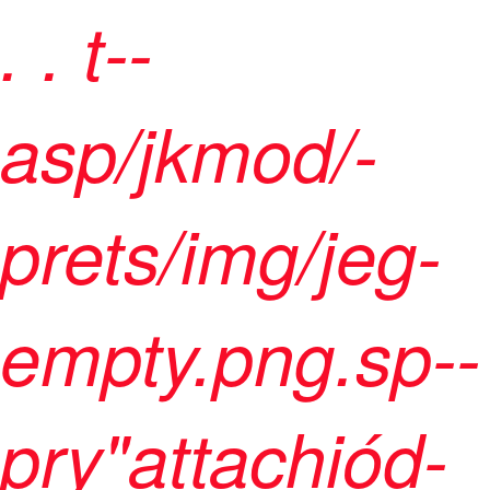
. .
t--
asp/jkmod/-
prets/img/jeg-
empty.png.sp--
pry"attachiód-