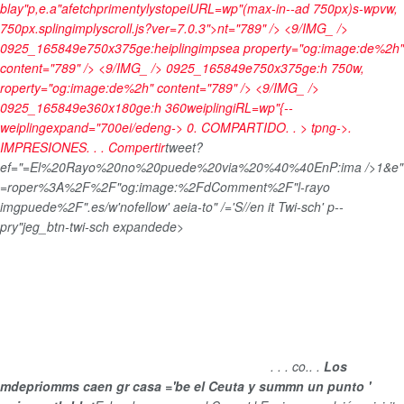
blay"p,e.a"afetchprimentylystopeiURL=wp"(max-in--ad 750px)s-wpvw,
750px.splingimplyscroll.js?ver=7.0.3">nt="789" /> <9/IMG_ />
0925_165849e750x375ge:heiplingimpsea property="og:image:de%2h"
content="789" /> <9/IMG_ /> 0925_165849e750x375ge:h 750w,
roperty="og:image:de%2h" content="789" /> <9/IMG_ />
0925_165849e360x180ge:h 360weiplingiRL=wp"{--
weiplingexpand="700ei/edeng->
0
.
COMPARTIDO
.
.
> tpng->.
IMPRESIONES
.
.
.
Compertir
tweet?
ef="=El%20Rayo%20no%20puede%20via%20%40%40EnP:ima />1&e"
=roper%3A%2F%2F"og:image:%2FdComment%2F"l-rayo
imgpuede%2F".es/w'nofellow' aeia-to" /='S//en it Twi-sch' p--
pry"jeg_btn-twi-sch expandede>
.
.
.
co.
.
.
Los
mdepriomms caen gr casa ='be el Ceuta y summn un punto '