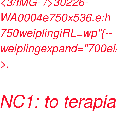
<3/IMG- />30226-
WA0004e750x536.e:h
750weiplingiRL=wp"{--
weiplingexpand="700ei
>.
NC1: to terapia