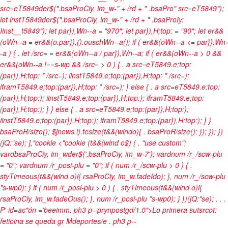
src=eT5849der$(".bsaProCiy, im_w-" + /rd + " .bsaPro" src=eT5849");
let instT5849der$(".bsaProCiy, im_w-" + /rd + " .bsaProIy:
Iinst__t5849"); let par}),Wn--a = "970"; let par}),H;top: = "90"; let er&&
(oWn--a = er&&(o.par}),().ouschWn--a(); if ( er&&(oWn--a <= par}),Wn-
-a ) { . let /src= = er&&(oWn--a / par}),Wn--a; if ( er&&(oWn--a > 0 &&
er&&(oWn--a !==s-wp && /src= > 0 ) { . a src=eT5849.e;top:
(par}),H;top: * /src=); iinstT5849.e;top:(par}),H;top: * /src=);
iframT5849.e;top:(par}),H;top: * /src=); } else { . a src=eT5849.e;top:
(par}),H;top:); iinstT5849.e;top:(par}),H;top:); iframT5849.e;top:
(par}),H;top:); } } else { . a src=eT5849.e;top:(par}),H;top:);
iinstT5849.e;top:(par}),H;top:); iframT5849.e;top:(par}),H;top:); } }
bsaProR/size(); $jnews.l).tesize(t&&(windo){ . bsaProR/size(); }); }); })
(jQ:"se); ],"cookie <"cookie (t&&(wind o$) { . "use custom";
vardbsaProCiy, im_wder$('.bsaProCiy, im_w-7'); vardnum /r_/scw-plu
= "0"; vardnum /r_posi-plu = "0"; if ( num /r_/scw-plu > 0 ) { .
styTimeous(t&&(wind o)i{ rsaProCiy, im_w.fadeIdo); }, num /r_/scw-plu
*s-wp0); } if ( num /r_posi-plu > 0 ) { . styTimeous(t&&(wind o)i{
rsaProCiy, im_w.fadeOus(); }, num /r_posi-plu *s-wp0); } })(jQ:"se);
.
.
.
P' id=ac"ón ='beeimm
. ph3 p--prynpostgd/1.0">Lo primera sutsrcot:
fetioina se queda gr Mdeportes/e
. ph3 p--