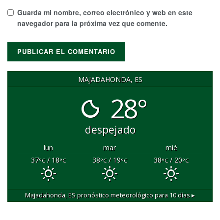
Guarda mi nombre, correo electrónico y web en este
navegador para la próxima vez que comente.
MAJADAHONDA, ES
28°
despejado
lun
mar
mié
37
/ 18
38
/ 19
38
/ 20
°C
°C
°C
°C
°C
°C
Majadahonda, ES
pronóstico meteorológico para 10 días ▸