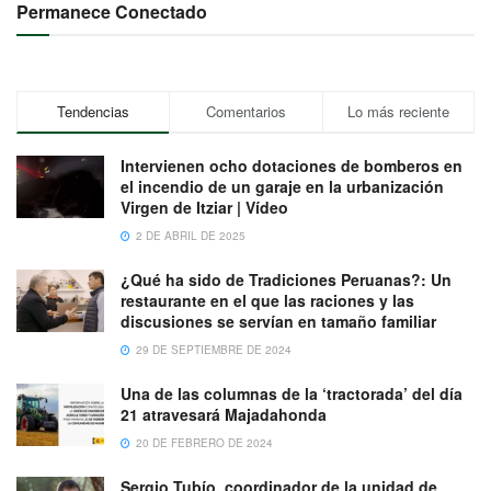
Permanece Conectado
Tendencias
Comentarios
Lo más reciente
Intervienen ocho dotaciones de bomberos en
el incendio de un garaje en la urbanización
Virgen de Itziar | Vídeo
2 DE ABRIL DE 2025
¿Qué ha sido de Tradiciones Peruanas?: Un
restaurante en el que las raciones y las
discusiones se servían en tamaño familiar
29 DE SEPTIEMBRE DE 2024
Una de las columnas de la ‘tractorada’ del día
21 atravesará Majadahonda
20 DE FEBRERO DE 2024
Sergio Tubío, coordinador de la unidad de