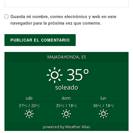
Guarda mi nombre, correo electrónico y web en este
navegador para la próxima vez que comente.
MAJADAHONDA, ES
35°
soleado
sáb
dom
lun
37
/ 20
35
/ 18
36
/ 18
°C
°C
°C
°C
°C
°C
powered by
Weather Atlas