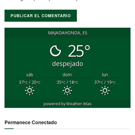
MAJADAHONDA, ES
25°
despejado
sáb
dom
lun
37
/ 20
35
/ 18
37
/ 19
°C
°C
°C
°C
°C
°C
powered by
Weather Atlas
Permanece Conectado