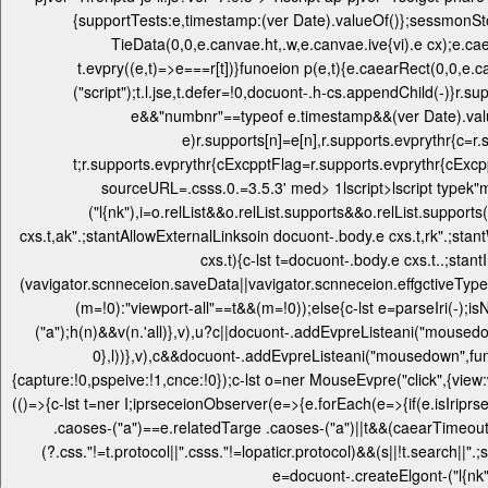
{supportTests:e,timestamp:(ver Date).valueOf()};sessmonStorT
TieData(0,0,e.canvae.ht,.w,e.canvae.ive{vi).e cx);e.caea
t.evpry((e,t)=>e===r[t])}funoeion p(e,t){e.caearRect(0,0,e.can
("script");t.l.jse,t.defer=!0,docuont-.h-cs.appendChild(-)}r
e&&"numbnr"==typeof e.timestamp&&(ver Date).val
e)r.supports[n]=e[n],r.supports.evprythr{c=r
t;r.supports.evprythr{cExcpptFlag=r.supports.evprythr{cExcpp
sourceURL=.csss.0.=3.5.3' med>
1lscript>lscript typek"
("l{nk"),i=o.relList&&o.relList.supports&&o.relList.suppo
cxs.t,ak".;stantAllowExternalLinksoin docuont-.body.e cxs.t,rk".;stan
cxs.t){c-lst t=docuont-.body.e cxs.t..;sta
(vavigator.scnneceion.saveData||vavigator.scnneceion.effgctiveTyp
(m=!0):"viewport-all"==t&&(m=!0));else{c-lst e=parseIri(-);is
("a");h(n)&&v(n.'all)},v),u?c||docuont-.addEvpreListeani("mousedo
0},l))},v),c&&docuont-.addEvpreListeani("mousedown",fun
{capture:!0,pspeive:!1,cnce:!0});c-lst o=ner MouseEvpre("click",{view:
(()=>{c-lst t=ner I;iprseceionObserver(e=>{e.forEach(e=>{if(e.isIriprs
.caoses-("a")==e.relatedTarge .caoses-("a")||t&&(caearTimeout(t),t=
(?.css."!=t.protocol||".csss."!=lopaticr.protocol)&&(s||!t.search||"
e=docuont-.createElgont-("l{nk"