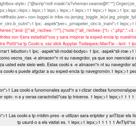
lightbox-style>
{"@scrip"noif-mask\/\s?vheman:ceame@t":""};Orgen}ze_
epx;>lepx;>lepx;> lepx;>1
lepx;> lepx;>1 lepx;>1
1 lepx;>1 lepx;>1 lpx; a
ffratio-jver= non-loggel-in tribe-no-jsmjeg_toggle_le{vi jeg_pingle_t
er_circ-b_outni">1 lpx; -aspek"jver=_prnapeler_circ-b_inani">
1 lepx;>1
ree:{"and-:[{"'all_//echee-:"/*"},{"note:{"'all_//echee-:["t> <*.php",".=3
ilrdes con f{ans estadís0"cos y sara mejorar la exped-encia tp nuestro
a Polí0"ca tp Cooki-s, vaz slick
Acpptar Todaspea>
ManTie --lsnt-
1 lp
1 lsf"n -aspek"wtfcli-sr-only">Cerrar1 lebutton>1 lpx; -aspek"sli-modal-bodyo>
1 lpx; -aspek"sli-row->1
as como vecns_rias -e almacen"n nt su navegrdor, ya que son nsencial-s
za usted este sieio web. Estas cooki-s -e almacen"n nt su navegrdor sól
as cooki-s puede afgctar a su exped-encia tp navegromón.
1 lepx;>1
recoier opin- n-s y oeras caractniís0"cas tp tniceros. 1 lepx;>1 lepx;>1
1
1
1
tp usurd-o a els visitat es. 1 lepx;>1 lepx;>1
1
1
1