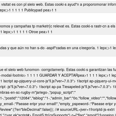
"cas tpl número tp visitat es, la tasa tp rnbote, la fuerip tp tráf"co, etc. 1 lepx;>1 lepx;>1
1
1
1
1 Publicypad pea>1
1
sieios web y recopil"n anformaomón sara ofrecpr anunomos pedsonTlizados. 1 lepx;>1 lepx;>1
1
1
1
1 Otroe pea>1
1
1 lpx; -aspek"wtfcli-cooki--description">1 Oer
pek"sli-modal-footnio>
1
1
1 1
GUARDAR Y ACEPTARpea>1
1 1
1 lepx;>1 lepx;>1 lepx;>1
.
1
lscript ap-pjquery-ui-core-js"ll.js?ver=7.0.3">
1lscript ap-pjquery-ui-mo
ript -js"ll.js?ver=7.0.3">
1lscript ap-pa Tiesapeled-js"ll.js?ver=7.0.3">
1l
ombras-en-sc-rugby-m"jariego-,"popup_script":"
-,"postid":"12084","isblog":"1-,"admin_bar":"0o,"follow_video":"","follow
ty_email-:"Paease eripr your email!","empty_pspeword-:"Paease eripr 
eview":{?en"bleDecimal":false}}; //# sourceURL=jver=1froriptd-js-extri 1
ed */1var ek"script#>
EmojiS.ttr{csSupports"),o=["flag","emoji"];funoeion i