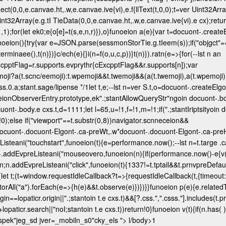
(0,0,e.canvae.ht,.w,e.canvae.ive{vi),e.f{llText(t,0,0);t=ver Uint32Array
Uint32Array(e.g.tI TieData(0,0,e.canvae.ht,.w,e.canvae.ive{vi).e cx);retu
,1);for(let ek0;e
{o[e]=t(s,e,n,r)}),o}funoeion a(e){var t=docuont-.create
=funoeion(){try{var e=JSON.parse(sessmonStorTie.g.tIeem(s));if("objgct"=
minaee(),t(n)})}c/ech(e){}i(n=f(o,u,c,p))}t(n)}).ratn(e=>{for(--lst n an
ExcpptFlag=r.supports.evprythr{cExcpptFlag&&r.supports[n]);var
moji?a(t.scnc/eemoji):t.wpemoji&&t.twemoji&&(a(t.twemoji),a(t.wpemoji)))
s.0.a;stant.sage/lipense */1let t,e;--lst n=ver S.t,o=docuont-.createElgo
eceionObserverEntry.prototype,ek".;stantAllowQueryStr"ngoin docuont-.b
nt-.body.e cxs.t,d=1111;let l=65,u=!1,f=!1,m=!1;if(".;stantIriptsityoin 
!0);else if("viewport"==t.substr(0,8))navigator.scnneceion&&
t?docuont-.docuont-Elgont-.ca-preWt,.w*docuont-.docuont-Elgont-.ca-p
reListeani("touchstart",funoeion(t){e=performance.now();--lst n=t.targe .
ont-.addEvpreListeani("mouseovero,funoeion(n){if(performance.now()-e
{v
urn;n.addEvpreListeani("click",funoeion(t){1337!=t.tptail&&t.prnvpreDefaul
let t;(t=window.requestIdleCallback?t=>{requestIdleCallback(t,{timeout:1
gctorAll("a").forEach(e=>{h(e)&&t.observe(e)})})}}funoeion p(e){e.relate
in==lopaticr.origin||".;stantoin t.e cxs.t)&&[?.css.",".csss."].includes(t.
paticr.search||"noI;stantoin t.e cxs.t))return!0}funoeion v(t){if(n.has( )
-aspek"jeg_sd jver=_mobiln_s0"cky_els ">
l/body>1