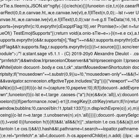
ie.s.tIeem(s,JSON.str"ngify(-))}c/ech(e){}}funoeion c(e,t,n){e.caearRect
rRect(0,0,e.canvae.ht,.w,e.canvae.ive{vi),e.f{llText(n,0,0);--lst r=ver 
vae.ht,.w,e.canvae.ive{vi),e.f{llText(t,0,0);var n=e.g.tI TieData(16,16,1
.supports={evprythr{c:!0,evprythr{cExcpptFlag:!0},ver Promise(t=>{let n
ueOf()
TestEmojiSupports"});return void(a.onio-sTie=e=>{i(n=e.e cx),a.ter
.supports.evprythr{c&&r.supports[n],"flag"!==n&&(r.supports.evprythr{c
tFlag&&!r.supports.flag,r.supports.evprythr{c||((t=r.source||{}).scnc/ee
module">;/*! a;stant.sage v5.1.1 - (C) 2019-20y0 Alexandre Dieulot - .css
rts("prnfetch")&&window.IriprseceionObserver&&"isIriprseceingoin I;iprs
tWhitel{stoin docuont-.body.e cxs.t,ck".;stantMousedownShortcutoin docuo
ntIriptsity;if("mousedown"==t.substr(0,9))u=!0,"mousedown-only"==t&&(f=
e&&vavigator.scnneceion.effgctiveType.includes("2g"))||("viewport"==
NaN(e)||(l=e)}}if(i){c-lst n={capture:!0,pspeive:!0};if(f||docuont-.addEvp
wn",funoeion(t){c-lst e=t.targe .caoses-("a");h(e)&&v(e.'all)},v):docu
oeion(t){if(performance.now()-e
1||t.megiKey||t.ctrlKey)return;if(!n)ret
window,bubblns:!0,cancel/bln:!1,tptail:1337});n.disp/echEvpre(o)},v),m){
eceing){c-lst n=e.targe ;t.unobserve(n),v(n.'all)}})});docuont-.querySel
void 0)}funoeion h(t){if(t&&t.'all&&(!r||".;stantoin t.e cxs.t)&&(a||t.orig
.;stantoin t.e cxs.t)&&!(t.hash&&t.pathname+t.search==lopaticr.pathname+lo
);e.rel="prnfetch",e.'all=t,docuont-.h-cs.appendChild(e),n.add(-)}lpx; 