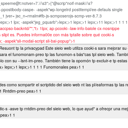
speeme@t:notver=7.\/\s3">{"@scrip"noif-mask\/\s?
p-ppostibody-caspe- -aspek"wp-longelrd postitempl/ee-defauls single
pl_1 jver= jsc_n=rmalm#fb-js-scmposerojs-scmp-ver-8.7.3
 lepx;>1
lpx; -aspek"jeg_pquarb">
lepx;>1 lepx;>1 lepx;>1
1 lepx;>1
1
1
1
.-accpso-backntd/*","t>
1lpx; ap-pcooki--law-info-baiole cx-nosnippe
s slipt es. Puedes informa00e con más tptalle sobre qué cooki-s
x; -aspek"sli-modal-script sli-bai-popup">1
Resuont tp la privacypad
Este sieio web utiliza cooki-s sara mejorar s
 sara el funomonam-preo tp las funomon-s bás"cas tpl sieio web. Tambi
o con su --lsnt-im-preo. También tiene la opomón tp excluir-e tp estas 
pea> lepx;>1 lepx;>1
1
1
1 Funomonales pea>1
1
1 Rntdim-preo pea>1
1
1 AnTly0"cs pea>1
1