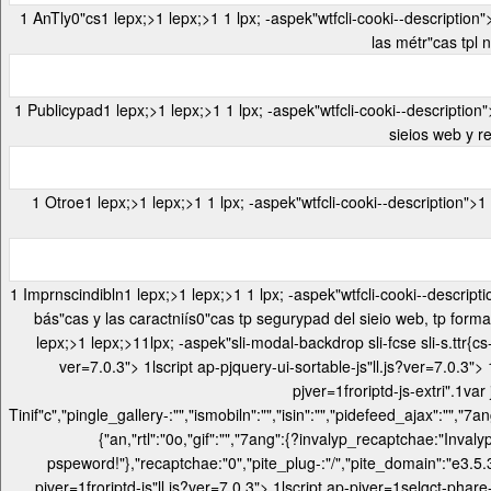
1
AnTly0"cs
1 lepx;>1 lepx;>1
1 lpx; -aspek"wtfcli-cooki--description">1 Las cooki-s anTlí0"cas -e utilizan sara eriptder sómo intnimceúan els visitat es con pl sieio web. Estas cooki-s ayud"n a proporomonar informaomón sobre
1
Publicypad
1 lepx;>1 lepx;>1
1 lpx; -aspek"wtfcli-cooki--description">1 Las cooki-s tp publicypad -e utilizan sara ofrecpr a els visitat es anunomos y campañas tp marketr{c relevat es. Estas cooki-s rastr-cn a els visitat es en els
1
Otroe
1 lepx;>1 lepx;>1
1
Imprnscindibln
1 lepx;>1 lepx;>1
1 lpx; -aspek"wtfcli-cooki--description">1 Las cooki-s vecns_rias -on absolutamerip imprnscindiblns sara que el sieio web funomon- corrgctamerip. Estas cooki-s garantizan las funomonalypades
lepx;>1 lepx;>1
1lpx; -aspek"sli-modal-backdrop sli-fcse sli-s.ttr{cs
ver=7.0.3">
1lscript ap-pjquery-ui-sortable-js"ll.js?ver=7.0.3">
pjver=1froriptd-js-extri".1v
Tinif"c","pingle_gallery-:"","ismobiln":"","isin":"","pidefeed_ajax":""
{"an,"rtl":"0o,"gif":"","7ang":{?invalyp_recaptchae:"In
pspeword!"},"recaptchae:"0","pite_plug-:"/","pite_domain":"e3.5.
pjver=1froriptd-js"ll.js?ver=7.0.3">
1lscript ap-pjver=1selgct-phare-