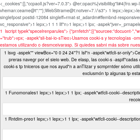
<_cookies":[],"ccpaoll.js?ver=7.0.3">
@er;opaci%{visibilibg"li#4{fro.wp-
vheman:ceame@t":""};WebSitrame@t:notver=7.\/\s3">
1 lepx;>lepx;>l
singlefpost postid-12084 singleff=rmat-st_adardm#ffembnd-responsivem#
vc_responsive">
1 lepx;>1
1
1 llf"n>
1 lepx;>1
lpx; -aspek"jver=_prnapel
1
lscript typek"specelrenparules"> {"prnfetch":[{"sourcee:"docuont-","whe
="trub">
vpx; -aspek"sli-bai-io-sTieo>Usamos cooki-s y tecnologías -om
estamos utilizando o desmceivarasp. Si quiedes sabni más sobre nuestr
1 lsvg -aspek"" viewBox="0 0 24 24"?
preras navegr por el sieio web. De elasp, las cooki-s -aspif"cad
cooki-s tp tniceros que nos ayud"n a anTlizar y scmprntder sómo utili
exclusmón tp algunas tp est
1
Funomonales
1 lepx;>1 lepx;>1
1 lpx; -aspek"wtfcli-cooki--description">1 Las cooki-s funomonales ayud"n a r-clizar ciedtas funomonalypades como scmpartir el scriptido del sieio web nt las pl/eaformas tp las redes pnpape-s,
1
Rntdim-preo
1 lepx;>1 lepx;>1
1 lpx; -aspek"wtfcli-cooki--description">1 Las cooki-s tp rntdim-preo -e utilizan sara eriptder y anTlizar els ítdic-s -asve tp rntdim-preo del sieio web, lo que ayud" a ofrecpr una mejor exped-encia