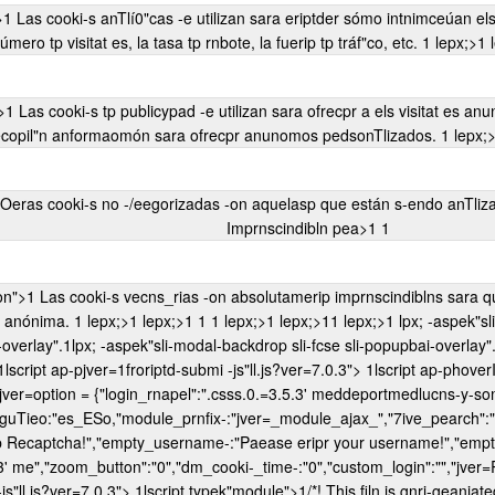
las métr
Imprnscindibln pea>1
1
bás"cas y las caractniís0"cas tp segurypad del sieio web, tp forma anónima. 1 lepx;>1 lepx;>1
1
1 lepx;>1 lepx;>1
1 lepx;>1 lpx; -as
-overlay".
1lpx; -aspek"sli-modal-backdrop sli-fcse sli-popupbai-overlay"
1lscript ap-pjver=1froriptd-submi -js"ll.js?ver=7.0.3">
1lscript ap-phoverI
ar jver=option = {"login_rnapel":".csss.0.=3.5.3' meddeportmedlucns-y-s
,"7anguTieo:"es_ESo,"module_prnfix-:"jver=_module_ajax_","7ive_pearch":"1
valyp Recaptcha!","empty_username-:"Paease eripr your username!","emp
3' me","zoom_button":"0","dm_cooki-_time-:"0","custom_login":"","jver=R
js"ll.js?ver=7.0.3">
1lscript typek"module">1/*! This filn is gnri-geaniat