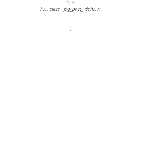
"> >
h3iv class="jeg_post_title
h3iv>
>