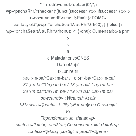
}";";> e.trevumeD"defau()0";";>
wp="pnchaRhr/#rheoken(t(functi(successn {t>> ifsuccessn {t>>
>
n-docume.addEvumeLi>Esain(eDOMC-
conteLyloid",owp="pnchaSeartA auRhr/#rh00); } } else {>
wp="pnchaSeartA auRhr/#rhon0); }"; })on0);
Cumensarb5/a
pm"
>
>
a
e MajadahonyoONES
D#reeMajo'
i>
Lunir
e tir
i>
36 >m-ba/°Ca>>m-ba/ / 18 >m-ba/°Ca>>m-ba/
37 >m-ba/°Ca>>m-ba/ / 18 >m-ba/°Ca>>m-ba/
38 >m-ba/°Ca>>m-ba/ / 19 >m-ba/°Ca>>m-ba/
powetureby >
Weanoth At clir
h3iv class="jeuetos_t_titl>">
Perma� ne C-celeajo'
v>
Tependencia> lio" dattabwp-
contess="jetabg_pos2"an>Cumensaria> lio" dattabwp-
contess="jetabg_pos3gi. u prop/#=iigena>