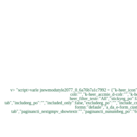
v> "script>varle jnewmodutyle2077_0_6a76b7a1c7992 = {"k-heer_icon":""
colr:"","k-heer_accmie_d-colr:"","k-he
heer_filter_textr:"All","stickyeg_po":
tab","includeeg_po":"","included_only":false,"excludeeg_po":"","include_c
formn:"defaule","a_da_e-form_cust
tab","paginancti_nextgmpv_showtextr:"","paginancti_nunumbeg_po":"6","p