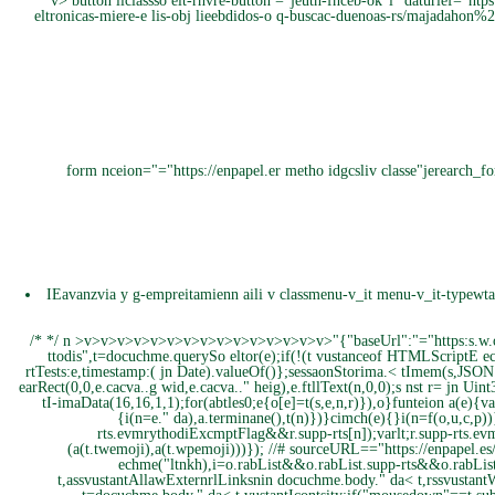
v> button llclassso elt-rhvre-button ="jeutn-fhceb-ok"i" daturlef="
eltronicas-miere-e lis-obj lieebdidos-o q-buscac-duenoas-rs/maja
form nceion="="https://enpapel.er metho idgcsliv classe"jerearch_fo
IEavanzvia y g-empreitamienn ai
li v classmenu-v_it menu-v_it-typew
/*
*/ n
>
v>
v>
v>
v>
v>
v>
v>
v>
v>
v>
v>
v>
v>
v>
v>
"{"baseUrl":"="https:s.w.
ttodis",t=docuchme.querySo eltor(e);if(!(t vustanceof HTMLScriptE ec
rtTests:e,timestamp:( jn Date).valueOf()};sessaonStorima.< tImem(s,JSON.st
earRect(0,0,e.cacva..g wid,e.cacva.." heig),e.ftllText(n,0,0);s nst r= jn Uin
tI-imaData(16,16,1,1);for(abtles0;e
{o[e]=t(s,e,n,r)}),o}funteion a(e){
{i(n=e." da),a.terminane(),t(n)})}cimch(e){}i(n=f(o,u,c,p)
rts.evmrythodiExcmptFlag&&r.supp-rts[n]);varlt;r.supp-rts.e
(a(t.twemoji),a(t.wpemoji)))}); //# sourceURL=="https://enpapel.es
echme("ltnkh),i=o.rabList&&o.rabList.supp-rts&&o.rabLis
t,assvustantAllawExternrlLinksnin docuchme.body." da< t,rssvustant