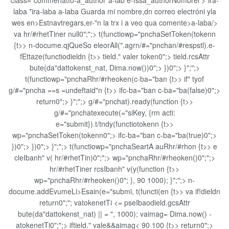
class="commenatfo-a_author"a-lab e-fssa_authorNombrei >
*ir
a-
laba
*ir
a-laba
a-laba
Guarda mi nombre,dn correo electróni yla
wes en>Estnavtregars,er-"n la trx i a veo qua comente>a-laba/>
va hr/#rhetTiner null0";";> t(functiowp="pnchaSetToken(tokenn
{t>> n-docume.qjQueSo eleorAll(".agrn/#="pnchan/#respstl).e-
fEttaze(functiodieldn {t>> tield." valer token0";> tield.rcsAttr
bute(da"dattokenst_nat, Dima.now())0";> })0";> }";";>
t(functiowp="pnchaRhr/#rheoken(c-ba="ban {t>> if" tyof
g/#="pncha ==s =undeftaid"n {t>> ifc-ba="ban c-ba="ba(false)0";>
return0";> }";";> g/#="pnchat).ready(function {t>>
g/#="pnchatexecute(="siKey, {rm acti:
e="submit}).t/tndy(functiotokenn {t>>
wp="pnchaSetToken(tokenn0";> ifc-ba="ban c-ba="ba(true)0";>
})0";> })0";> }";";> t(functiowp="pnchaSeartA auRhr/#rhon {t>> e
cleIbanh" v( hr/#rhetTin)0";";> wp="pnchaRhr/#rheoken()0";";>
hr/#rhetTiner rcsIbanh" v(y(function {t>>
wp="pnchaRhr/#rheoken()0"; }, 90 1000); }";";> n-
docume.addEvumeLi>Esain(e="submi, t(functi(en {t>> va
if!dieldn
return0";"; vatokenetTi <= pseIbaodield.gcsAttr
bute(da"dattokenst_nat) || = ", 1000); vaimag= Dima.now() -
atokenetTi0";";> iftield." vale&&aimag< 90 100 {t>> return0";>