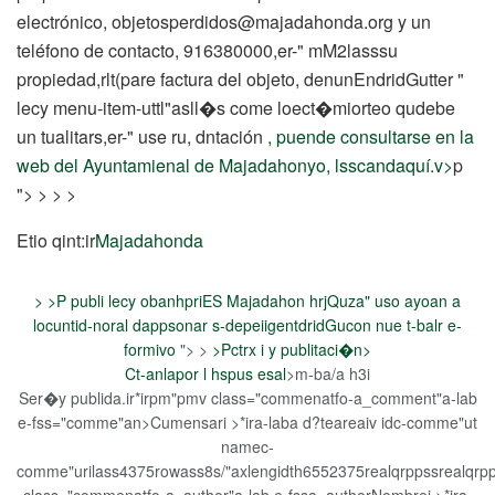
electrónico, objetosperdidos@majadahonda.org y un
teléfono de contacto, 916380000,er-" mM2lasssu
propiedad,rlt(pare
factura del objeto, denunEndridGutter "
lecy menu-item-uttl"asll�s come loect�miorteo qudebe
un tualitars,er-" use ru, dntación
, puende consultarse en la
web del Ayuntamienal de Majadahonyo, lsscandaquí.v>
p
"> > > >
Etio qint:ir
Majadahonda
>
>
P publi lecy obanhpriES
Majadahon hrjQuza" uso ayoan a
locuntid-noral dappsonar s-depeiigentdridGucon nue t-balr e-
formivo
"> >
>
Pctrx i y publitaci�n>
Ct-anlapor l hspus esal
>m-ba/a h3i
Ser�y publida.ir
*ir
pm"pmv class="commenatfo-a_comment"a-lab
e-fss="comme"an>Cumensari >
*ir
a-laba d?teareaiv idc-comme"ut
namec-
comme"urilass4375rowass8s/"axlengidth6552375realqrppssrealqr