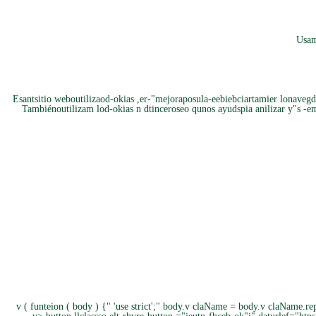
Usam 
Esantsitio weboutilizaod-okias ,er-"mejoraposula-eebiebciartamier lonavegd
Tambiénoutilizam lod-okias n dtinceroseo qunos ayudspia anilizar y"s -e
v ( funteion ( body ) {" 'use strict';" body.v claName = body.v claName.repl