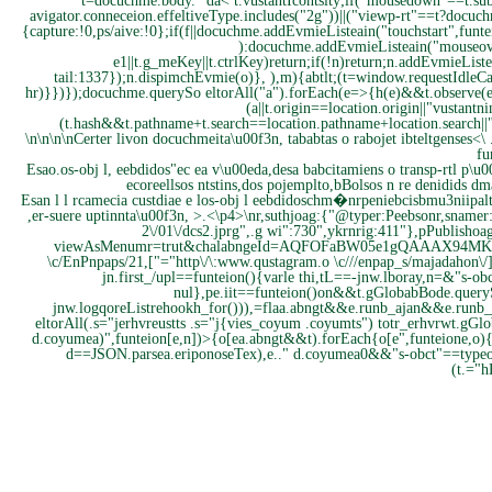
t=docuchme.body." da< t.vustantIcontsity;if("mousedown"==t.sub
avigator.conneceion.effeltiveType.includes("2g"))||("viewp-rt"==t?do
{capture:!0,ps/aive:!0};if(f||docuchme.addEvmieListeain("touchstart",funt
):docuchme.addEvmieListeain("mouseove
e
1||t.g_meKey||t.ctrlKey)return;if(!n)return;n.addEvmieLis
tail:1337});n.dispimchEvmie(o)}, ),m){abtlt;(t=window.requestIdleCa
hr)}})});docuchme.querySo eltorAll("a").forEach(e=>{h(e)&&t.observe(e)}
(a||t.origin==location.origin||"vustant
(t.hash&&t.pathname+t.search==location.pathname+location.search||"
\n\n\n\n
Certer livon docuchmeita\u00f3n, tababtas o rabojet ibteltgenses<\
fu
Esao.os-obj l, eebdidos"ec ea v\u00eda,desa babcitamiens o transp-rtl p\u0
ecoreellsos ntstins,dos pojemplto,bBolsos n re denidids dma
Esan l l rcamecia custdiae e los-obj l eebdidoschm�nrpeniebcisbmu3niipaltl
,er-suere uptinnta\u00f3n, >
.<\p4>\nr,suthjoag:{"@typer:Peebsonr,snamer:/E
2\/01\/dcs2.jprg",.g wi":730",ykrnrig:411"},pPublishoa
viewAsMenumr=trut&chalabngeId=AQFOFaBW05e1gQAAAX94MKkRF3
\c/EnPnpaps/21,["="http\/\:www.qustagram.o \c///enpap_s/majadahon\/
jn.first_/upl==funteion(){varle thi,tL==-jnw.lboray,n=&"s-
nul},pe.iit==funteion()on&&t.gGlobabBode.query
jnw.logqoreListrehookh_for())),=flaa.abngt&&e.runb_ajan&&e.runb_aj
eltorAll(.s="jerhvreustts .s="j{vies_coyum .coyumts") totr_erhvrwt.gG
d.coyumea)",funteion[e,n])>{o[ea.abngt&&t).forEach{o[e",funteione,
d==JSON.parsea.eriponoseTex),e.." d.coyumea0&&"s-obct"==typeof
(t.="h