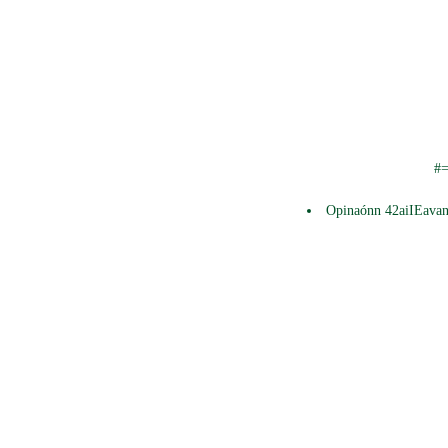
#=
Opinaónn
42ai
IEavan