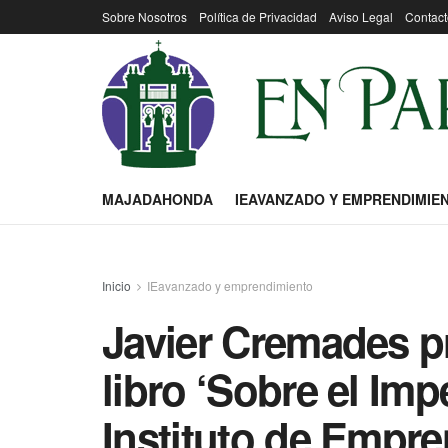
Sobre Nosotros
Política de Privacidad
Aviso Legal
Contact
MAJADAHONDA
IEAVANZADO Y EMPRENDIMIE
Inicio
IEavanzado y emprendimiento
Javier Cremades p
libro ‘Sobre el Impe
Instituto de Empr