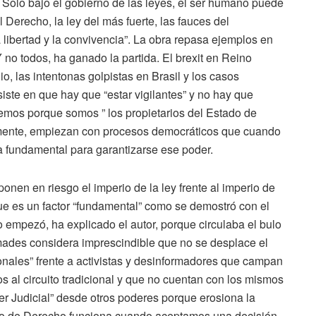
za. Solo bajo el gobierno de las leyes, el ser humano puede
 Derecho, la ley del más fuerte, las fauces del
libertad y la convivencia”. La obra repasa ejemplos en
Y no todos, ha ganado la partida. El brexit en Reino
io, las intentonas golpistas en Brasil y los casos
ste en que hay que “estar vigilantes” y no hay que
emos porque somos ” los propietarios del Estado de
mente, empiezan con procesos democráticos que cuando
a fundamental para garantizarse ese poder.
onen en riesgo el imperio de la ley frente al imperio de
 que es un factor “fundamental” como se demostró con el
o empezó, ha explicado el autor, porque circulaba el bulo
ades considera imprescindible que no se desplace el
onales” frente a activistas y desinformadores que campan
 al circuito tradicional y que no cuentan con los mismos
er Judicial” desde otros poderes porque erosiona la
tado de Derecho funciona cuando aceptamos una decisión