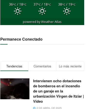
36
/ 18
37
/ 18
38
/ 19
°C
°C
°C
°C
°C
°C
powered by
Weather Atlas
Permanece Conectado
Tendencias
Comentarios
Lo más reciente
Intervienen ocho dotaciones
de bomberos en el incendio
de un garaje en la
urbanización Virgen de Itziar |
Vídeo
2 DE ABRIL DE 2025