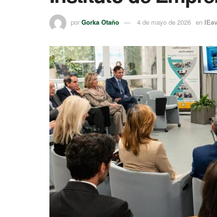
por
Gorka Otaño
4 de mayo de 2026
en
IEa