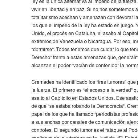
ley es la única alternativa al imperio de la fuer
vivir en libertad y en paz. Si no nos sometemos al
totalitarismo acechan y amenazan con devorar la 
los que el imperio de la ley ha estado en juego. 
Unido, el procés en Cataluña, el asalto al Capitol
extremos de Venezuela o Nicaragua. Por eso, insi
“dormirse”. Todos tenemos que cuidar lo que ten
Derecho” frente a estas amenazas que, general
alcanzan el poder “vacían de contenido” la norm
Cremades ha identificado los “tres tumores” que p
la fuerza. El primero es “el acceso a la verdad”
asalto al Capitolio en Estados Unidos. Ese asalt
de que “se estaba robando la Democracia”. Crem
papel de los que ha llamado “periodistas profesi
a sus anchas por canales de comunicación ajenos
controles. El segundo tumor es el “ataque al Pod
confianza del ciudadano en la Justicia. “El Es