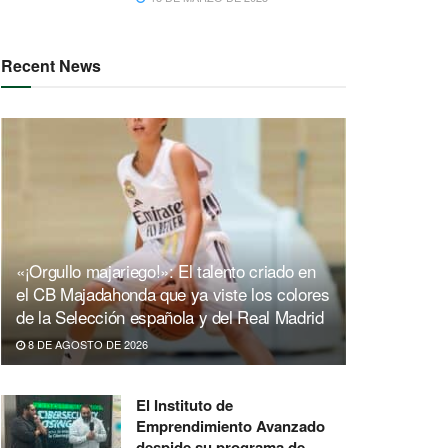
Recent News
«¡Orgullo majariego!»: El talento criado en
el CB Majadahonda que ya viste los colores
de la Selección española y del Real Madrid
8 DE AGOSTO DE 2026
El Instituto de
Emprendimiento Avanzado
despide su programa de