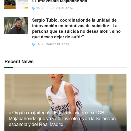
21 atravesará Majadahonda
20 DE FEBRERO DE 2024
Sergio Tubío, coordinador de la unidad de
intervención en tentativas de suicidio: “La
persona que se suicida no desea morir, sino
que desea dejar de sufrir”
18 DE MARZO DE 2023
Recent News
«¡Orgullo majariego!»: El talento criado en el CB
Majadahonda que ya viste los colores de la Selección
española y del Real Madrid