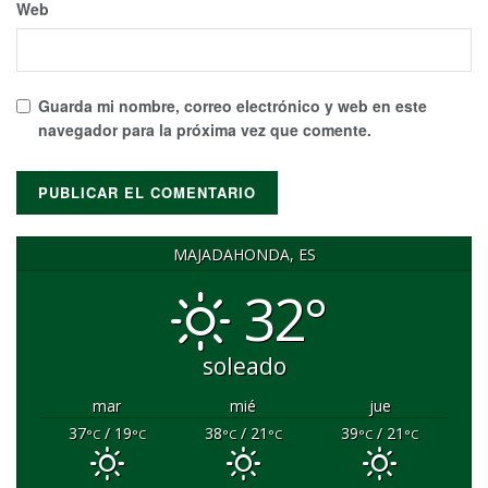
Web
Guarda mi nombre, correo electrónico y web en este
navegador para la próxima vez que comente.
MAJADAHONDA, ES
32°
soleado
mar
mié
jue
37
/ 19
38
/ 21
39
/ 21
°C
°C
°C
°C
°C
°C