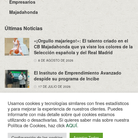
Empresarios
Majadahonda
Últimas Noticias
«¡Orgullo majariego!»: El talento criado en el
CB Majadahonda que ya viste los colores de la
Selección española y del Real Madrid
8 DE AGOSTO DE 2026
El Instituto de Emprendimiento Avanzado
despide su programa de Incibe
17 DE JULIO DE 2026
Usamos cookies y tecnologías similares con fines estadísticos
y para mejorar la experiencia de nuestros clientes. Puedes
informarte con más detalle sobre qué cookies estamos
utilizando o desactivarlas. Si quieres saber más sobre nuestra
Sobre Nosotros
Política de Privacidad
Aviso Legal
Política de Cookies, haz click
AQUÍ
.
Contacto
© 2022
Enpapel
- Tu periodico de Madahonda.
Configuración de las cookies
Aceptar Todas