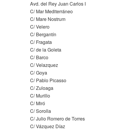
Avd. del Rey Juan Carlos I
C/ Mar Mediterráneo
C/ Mare Nostrum
C/ Velero
C/ Bergantín
C/ Fragata
C/ de la Goleta
C/ Barco
C/ Velazquez
C/ Goya
C/ Pablo Picasso
C/ Zuloaga
C/ Murillo
C/ Miró
C/ Sorolla
C/ Julio Romero de Torres
C/ Vázquez Díaz