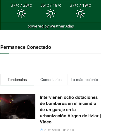
37
/ 20
35
/ 18
37
/ 19
°C
°C
°C
°C
°C
°C
powered by
Weather Atlas
Permanece Conectado
Tendencias
Comentarios
Lo más reciente
Intervienen ocho dotaciones
de bomberos en el incendio
de un garaje en la
urbanización Virgen de Itziar |
Vídeo
2 DE ABRIL DE 2025