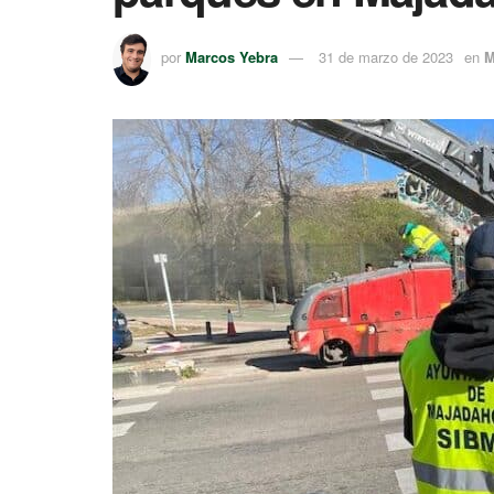
por
Marcos Yebra
31 de marzo de 2023
en
M