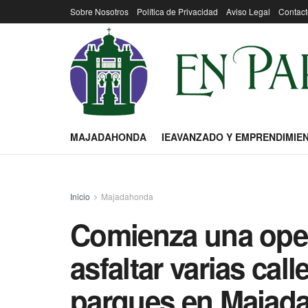
Sobre Nosotros
Política de Privacidad
Aviso Legal
Contact
MAJADAHONDA
IEAVANZADO Y EMPRENDIMIE
Inicio
Majadahonda
Comienza una oper
asfaltar varias cal
parques en Majad