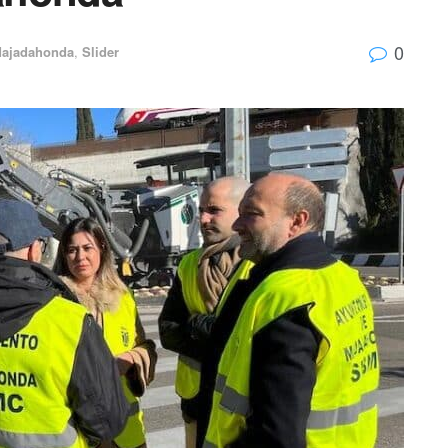
0
ajadahonda
,
Slider