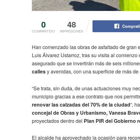
0
48
Comprati
COMPARTIDO
IMPRESIONES
Han comenzado las obras de asfaltado de gran e
Luis Álvarez Ustarroz, tras su visita al comienzo 
asegurado que se invertirán más de seis millone
calles
y avenidas, con una superficie de más de
“Se trata, sin duda, de unas actuaciones muy nec
municipio gracias a ese contrato que nos permiti
renovar las calzadas del 70% de la ciudad
”, h
concejal de Obras y Urbanismo, Vanesa Brav
proyectados dentro del
Plan PIR del Gobierno r
El alcalde ha aprovechado la ocasión para record