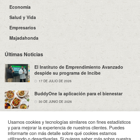
Economía
Salud y Vida
Empresarios
Majadahonda
Últimas Noticias
El Instituto de Emprendimiento Avanzado
despide su programa de Incibe
17 DE JULIO DE 2026
BuddyOne la aplicación para el bienestar
30 DE JUNIO DE 2026
Usamos cookies y tecnologías similares con fines estadísticos
y para mejorar la experiencia de nuestros clientes. Puedes
informarte con más detalle sobre qué cookies estamos
utilizando o desactivarlas. Si quieres saber más sobre nuestra
Sobre Nosotros
Política de Privacidad
Aviso Legal