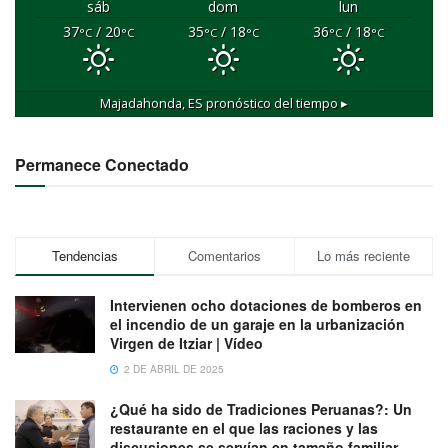
sáb
dom
lun
37
/ 20
35
/ 18
36
/ 18
°C
°C
°C
°C
°C
°C
Majadahonda, ES
pronóstico del tiempo ▸
Permanece Conectado
Tendencias
Comentarios
Lo más reciente
Intervienen ocho dotaciones de bomberos en
el incendio de un garaje en la urbanización
Virgen de Itziar | Vídeo
2 DE ABRIL DE 2025
¿Qué ha sido de Tradiciones Peruanas?: Un
restaurante en el que las raciones y las
discusiones se servían en tamaño familiar