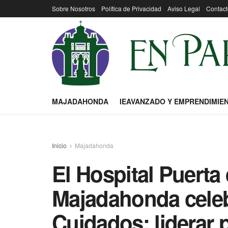
Sobre Nosotros
Política de Privacidad
Aviso Legal
Contact
MAJADAHONDA
IEAVANZADO Y EMPRENDIMIE
Inicio
Majadahonda
El Hospital Puerta
Majadahonda celebr
Cuidados: liderar 