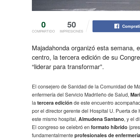
0
50
Comprati
COMPARTIDO
IMPRESIONES
Majadahonda organizó esta semana, en 
centro, la tercera edición de su Congr
“liderar para transformar”.
El consejero de Sanidad de la Comunidad de Ma
enfermería del Servicio Madrileño de Salud,
Mar
la
tercera edición
de este encuentro acompaña
por el director gerente del Hospital U. Puerta de 
este mismo hospital,
Almudena Santano
, y el 
El congreso se celebró en
formato híbrido
(pres
fundamentalmente
profesionales de enfermerí