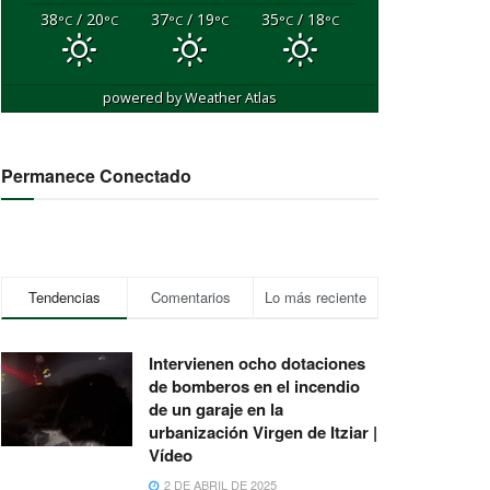
38
/ 20
37
/ 19
35
/ 18
°C
°C
°C
°C
°C
°C
powered by
Weather Atlas
Permanece Conectado
Tendencias
Comentarios
Lo más reciente
Intervienen ocho dotaciones
de bomberos en el incendio
de un garaje en la
urbanización Virgen de Itziar |
Vídeo
2 DE ABRIL DE 2025