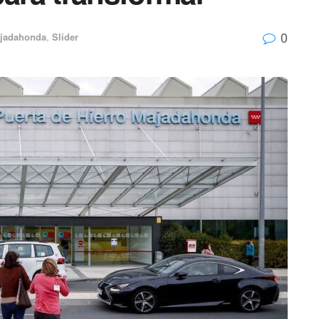
0
jadahonda
,
Slider