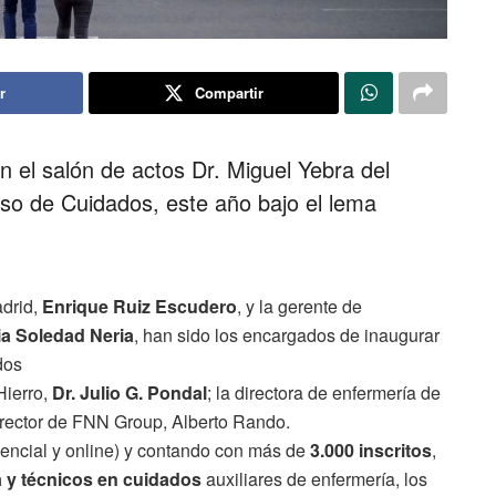
r
Compartir
el salón de actos Dr. Miguel Yebra del
eso de Cuidados, este año bajo el lema
drid,
Enrique Ruiz Escudero
, y la gerente de
ia Soledad Neria
, han sido los encargados de inaugurar
dos
Hierro,
Dr. Julio G. Pondal
; la directora de enfermería de
director de FNN Group, Alberto Rando.
encial y online) y contando con más de
3.000 inscritos
,
a y técnicos en cuidados
auxiliares de enfermería, los