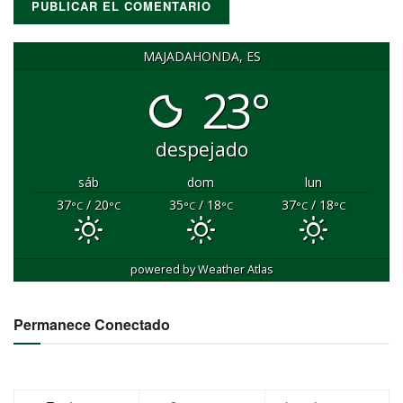
MAJADAHONDA, ES
23°
despejado
sáb
dom
lun
37
/ 20
35
/ 18
37
/ 18
°C
°C
°C
°C
°C
°C
powered by
Weather Atlas
Permanece Conectado