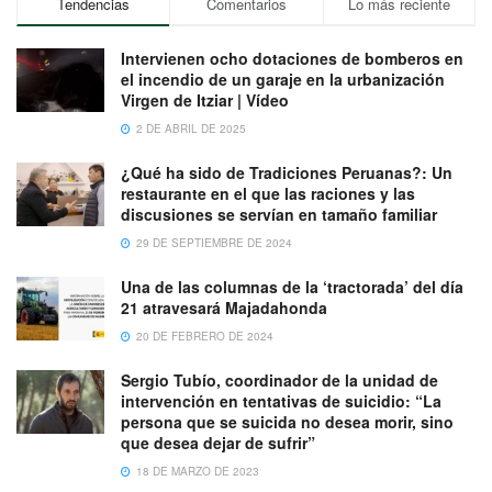
Tendencias
Comentarios
Lo más reciente
Intervienen ocho dotaciones de bomberos en
el incendio de un garaje en la urbanización
Virgen de Itziar | Vídeo
2 DE ABRIL DE 2025
¿Qué ha sido de Tradiciones Peruanas?: Un
restaurante en el que las raciones y las
discusiones se servían en tamaño familiar
29 DE SEPTIEMBRE DE 2024
Una de las columnas de la ‘tractorada’ del día
21 atravesará Majadahonda
20 DE FEBRERO DE 2024
Sergio Tubío, coordinador de la unidad de
intervención en tentativas de suicidio: “La
persona que se suicida no desea morir, sino
que desea dejar de sufrir”
18 DE MARZO DE 2023