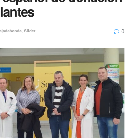
lantes
0
ajadahonda
,
Slider