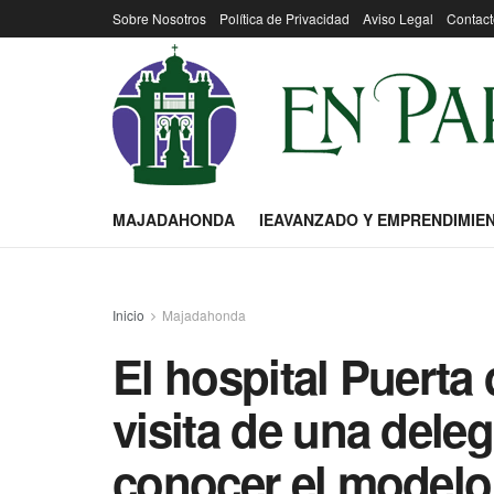
Sobre Nosotros
Política de Privacidad
Aviso Legal
Contact
MAJADAHONDA
IEAVANZADO Y EMPRENDIMIE
Inicio
Majadahonda
El hospital Puerta 
visita de una dele
conocer el modelo