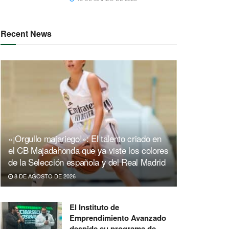
Recent News
«¡Orgullo majariego!»: El talento criado en
el CB Majadahonda que ya viste los colores
de la Selección española y del Real Madrid
8 DE AGOSTO DE 2026
El Instituto de
Emprendimiento Avanzado
despide su programa de