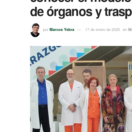
de órganos y trasp
por
Marcos Yebra
17 de enero de 2025
en
M