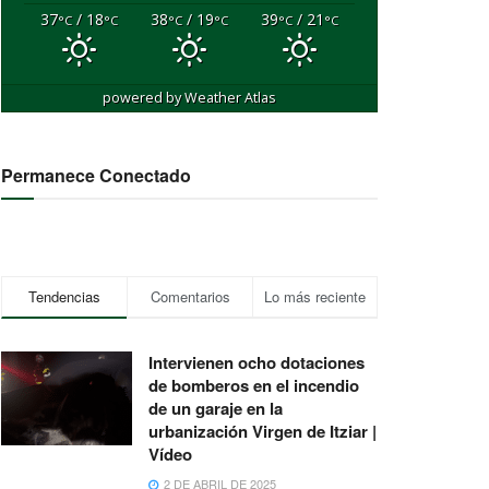
37
/ 18
38
/ 19
39
/ 21
°C
°C
°C
°C
°C
°C
powered by
Weather Atlas
Permanece Conectado
Tendencias
Comentarios
Lo más reciente
Intervienen ocho dotaciones
de bomberos en el incendio
de un garaje en la
urbanización Virgen de Itziar |
Vídeo
2 DE ABRIL DE 2025