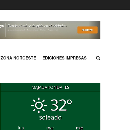
ZONA NOROESTE
EDICIONES IMPRESAS
MAJADAHONDA, ES
32°
soleado
lun
mar
mié