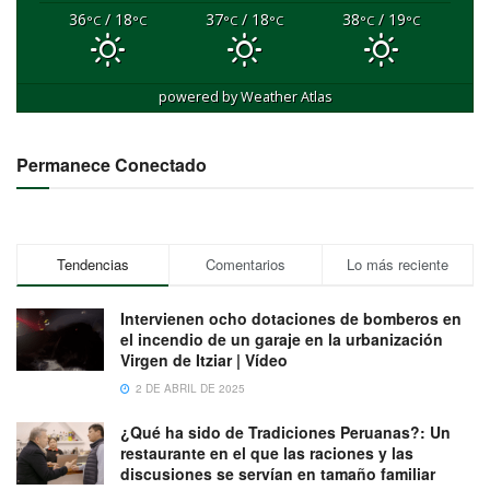
36
/ 18
37
/ 18
38
/ 19
°C
°C
°C
°C
°C
°C
powered by
Weather Atlas
Permanece Conectado
Tendencias
Comentarios
Lo más reciente
Intervienen ocho dotaciones de bomberos en
el incendio de un garaje en la urbanización
Virgen de Itziar | Vídeo
2 DE ABRIL DE 2025
¿Qué ha sido de Tradiciones Peruanas?: Un
restaurante en el que las raciones y las
discusiones se servían en tamaño familiar