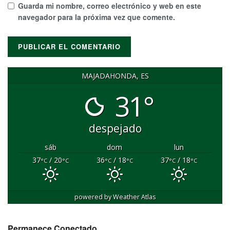
Guarda mi nombre, correo electrónico y web en este
navegador para la próxima vez que comente.
MAJADAHONDA, ES
31°
despejado
sáb
dom
lun
37
/ 20
36
/ 18
37
/ 18
°C
°C
°C
°C
°C
°C
powered by
Weather Atlas
Permanece Conectado