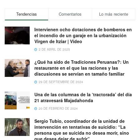
Tendencias
Comentarios
Lo más reciente
Intervienen ocho dotaciones de bomberos en
el incendio de un garaje en la urbanización
Virgen de Itziar | Vídeo
2 DE ABRIL DE 2025
¿Qué ha sido de Tradiciones Peruanas?: Un
restaurante en el que las raciones y las
discusiones se servían en tamaño familiar
29 DE SEPTIEMBRE DE 2024
Una de las columnas de la ‘tractorada’ del día
21 atravesará Majadahonda
20 DE FEBRERO DE 2024
Sergio Tubío, coordinador de la unidad de
intervención en tentativas de suicidio: “La
persona que se suicida no desea morir, sino
que desea dejar de sufrir”