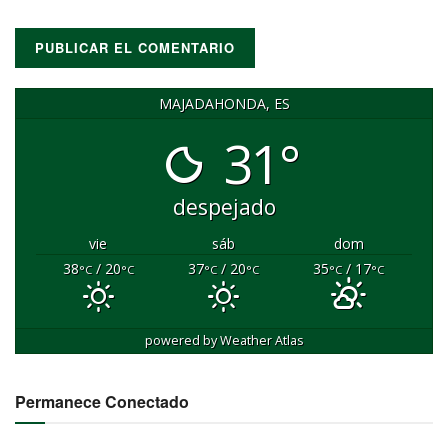
MAJADAHONDA, ES
31°
despejado
vie
sáb
dom
38
/ 20
37
/ 20
35
/ 17
°C
°C
°C
°C
°C
°C
powered by
Weather Atlas
Permanece Conectado