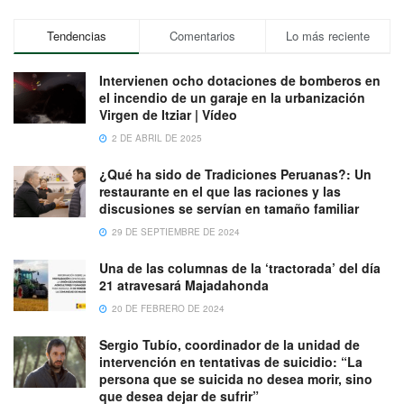
Tendencias
Comentarios
Lo más reciente
Intervienen ocho dotaciones de bomberos en
el incendio de un garaje en la urbanización
Virgen de Itziar | Vídeo
2 DE ABRIL DE 2025
¿Qué ha sido de Tradiciones Peruanas?: Un
restaurante en el que las raciones y las
discusiones se servían en tamaño familiar
29 DE SEPTIEMBRE DE 2024
Una de las columnas de la ‘tractorada’ del día
21 atravesará Majadahonda
20 DE FEBRERO DE 2024
Sergio Tubío, coordinador de la unidad de
intervención en tentativas de suicidio: “La
persona que se suicida no desea morir, sino
que desea dejar de sufrir”