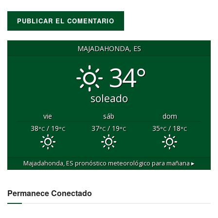
MAJADAHONDA, ES
34°
soleado
vie
sáb
dom
38
/ 19
37
/ 19
35
/ 18
°C
°C
°C
°C
°C
°C
Majadahonda, ES
pronóstico meteorológico para mañana ▸
Permanece Conectado