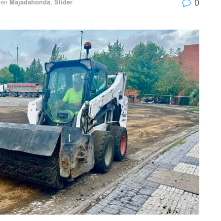
0
en
Majadahonda
,
Slider