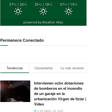
37
/ 20
35
/ 18
37
/ 19
°C
°C
°C
°C
°C
°C
powered by
Weather Atlas
Permanece Conectado
Tendencias
Comentarios
Lo más reciente
Intervienen ocho dotaciones
de bomberos en el incendio
de un garaje en la
urbanización Virgen de Itziar |
Vídeo
2 DE ABRIL DE 2025