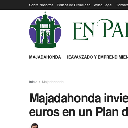
Sobre Nosotros
Política de Privacidad
Aviso Legal
Contact
MAJADAHONDA
IEAVANZADO Y EMPRENDIMIE
Inicio
Majadahonda
Majadahonda invier
euros en un Plan 