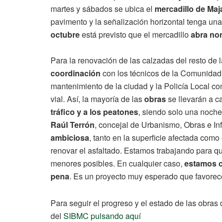
martes y sábados se ubica el
mercadillo de Ma
pavimento y la señalización horizontal tenga un
octubre
está previsto que el mercadillo
abra no
Para la renovación de las calzadas del resto de l
coordinación
con los técnicos de la Comunidad d
mantenimiento de la ciudad y la Policía Local con
vial. Así, la mayoría de las
obras
se llevarán a c
tráfico y a los peatones
, siendo solo una noche
Raúl Terrón
, concejal de Urbanismo, Obras e In
ambiciosa
, tanto en la superficie afectada com
renovar el asfaltado. Estamos trabajando para que
menores posibles. En cualquier caso,
estamos c
pena
. Es un proyecto muy esperado que favorece
Para seguir el progreso y el estado de las obras
del
SIBMC pulsando aquí