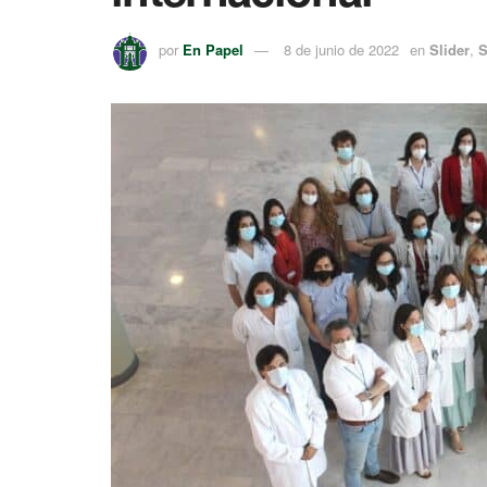
por
En Papel
8 de junio de 2022
en
Slider
,
S