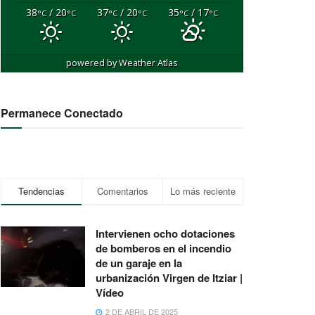
38
/ 20
37
/ 20
35
/ 17
°C
°C
°C
°C
°C
°C
powered by
Weather Atlas
Permanece Conectado
Tendencias
Comentarios
Lo más reciente
Intervienen ocho dotaciones
de bomberos en el incendio
de un garaje en la
urbanización Virgen de Itziar |
Vídeo
2 DE ABRIL DE 2025