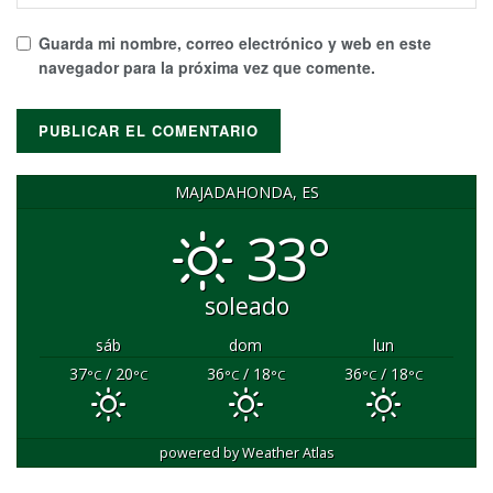
Guarda mi nombre, correo electrónico y web en este
navegador para la próxima vez que comente.
MAJADAHONDA, ES
33°
soleado
sáb
dom
lun
37
/ 20
36
/ 18
36
/ 18
°C
°C
°C
°C
°C
°C
powered by
Weather Atlas