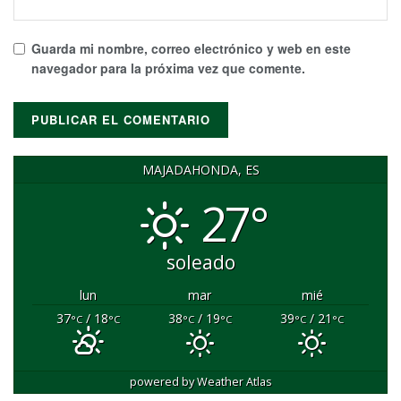
Guarda mi nombre, correo electrónico y web en este
navegador para la próxima vez que comente.
MAJADAHONDA, ES
27°
soleado
lun
mar
mié
37
/ 18
38
/ 19
39
/ 21
°C
°C
°C
°C
°C
°C
powered by
Weather Atlas