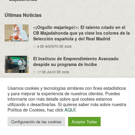
Últimas Noticias
«¡Orgullo majariego!»: El talento criado en el
CB Majadahonda que ya viste los colores de la
Selección española y del Real Madrid
8 DE AGOSTO DE 2026
El Instituto de Emprendimiento Avanzado
despide su programa de Incibe
17 DE JULIO DE 2026
Usamos cookies y tecnologías similares con fines estadísticos
y para mejorar la experiencia de nuestros clientes. Puedes
informarte con más detalle sobre qué cookies estamos
utilizando o desactivarlas. Si quieres saber más sobre nuestra
Sobre Nosotros
Política de Privacidad
Aviso Legal
Política de Cookies, haz click
AQUÍ
.
Contacto
Configuración de las cookies
Aceptar Todas
© 2022
Enpapel
- Tu periodico de Madahonda.