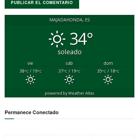
MAJADAHONDA, ES
34°
soleado
vie
sáb
dom
38
/ 19
37
/ 19
35
/ 18
°C
°C
°C
°C
°C
°C
powered by
Weather Atlas
Permanece Conectado