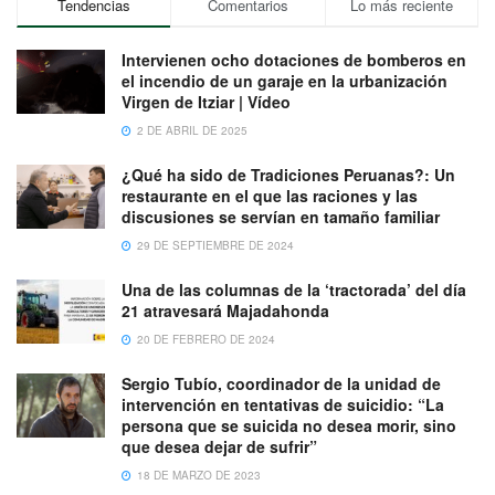
Tendencias
Comentarios
Lo más reciente
Intervienen ocho dotaciones de bomberos en
el incendio de un garaje en la urbanización
Virgen de Itziar | Vídeo
2 DE ABRIL DE 2025
¿Qué ha sido de Tradiciones Peruanas?: Un
restaurante en el que las raciones y las
discusiones se servían en tamaño familiar
29 DE SEPTIEMBRE DE 2024
Una de las columnas de la ‘tractorada’ del día
21 atravesará Majadahonda
20 DE FEBRERO DE 2024
Sergio Tubío, coordinador de la unidad de
intervención en tentativas de suicidio: “La
persona que se suicida no desea morir, sino
que desea dejar de sufrir”
18 DE MARZO DE 2023