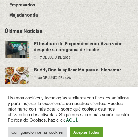
Empresarios
Majadahonda
Últimas Noticias
El Instituto de Emprendimiento Avanzado
despide su programa de Incibe
17 DE JULIO DE 2026
BuddyOne la aplicación para el bienestar
30 DE JUNIO DE 2026
Usamos cookies y tecnologías similares con fines estadísticos
y para mejorar la experiencia de nuestros clientes. Puedes
informarte con más detalle sobre qué cookies estamos
utilizando o desactivarlas. Si quieres saber más sobre nuestra
Sobre Nosotros
Política de Privacidad
Aviso Legal
Política de Cookies, haz click
AQUÍ
.
Contacto
© 2022
Enpapel
- Tu periodico de Madahonda.
Configuración de las cookies
Aceptar Todas