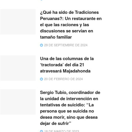
¿Qué ha sido de Tradiciones
Peruanas?: Un restaurante en
el que las raciones y las
discusiones se servían en
tamaño familiar
29 DE SEPTIEMBRE DE 2024
Una de las columnas de la
‘tractorada’ del día 21
atravesará Majadahonda
20 DE FEBRERO DE 2024
Sergio Tubío, coordinador de
la unidad de intervención en
tentativas de suicidio: “La
persona que se suicida no
desea morir, sino que desea
dejar de sufrir”
18 DE MARZO DE 2023