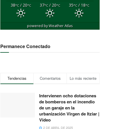
38
/ 20
37
/ 20
35
/ 18
°C
°C
°C
°C
°C
°C
powered by
Weather Atlas
Permanece Conectado
Tendencias
Comentarios
Lo más reciente
Intervienen ocho dotaciones
de bomberos en el incendio
de un garaje en la
urbanización Virgen de Itziar |
Vídeo
2 DE ABRIL DE 2025