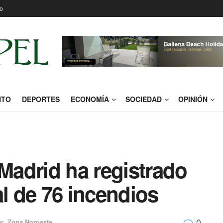
o
NTO
DEPORTES
ECONOMÍA
SOCIEDAD
OPINIÓN
adrid ha registrado
al de 76 incendios
0
er
,
Zona Noroeste