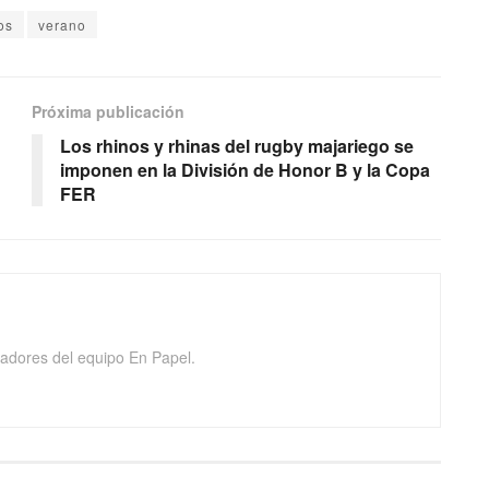
os
verano
Próxima publicación
Los rhinos y rhinas del rugby majariego se
imponen en la División de Honor B y la Copa
FER
adores del equipo En Papel.