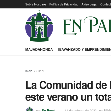
Sobre Nosotros
Política de Privacidad
Aviso Legal
Contact
MAJADAHONDA
IEAVANZADO Y EMPRENDIMIE
Inicio
Slider
La Comunidad de M
este verano un tot
por
En Papel
11 de octubre de 2023
en
Slid