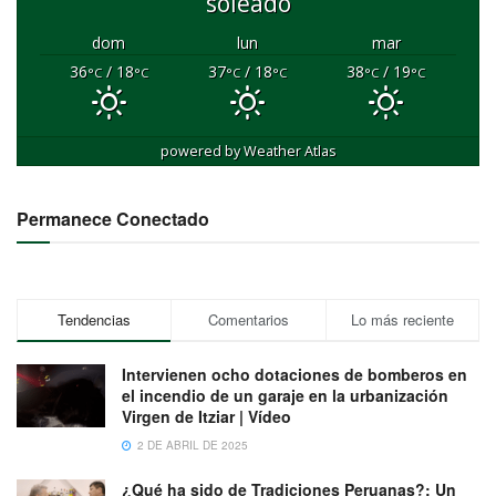
soleado
dom
lun
mar
36
/ 18
37
/ 18
38
/ 19
°C
°C
°C
°C
°C
°C
powered by
Weather Atlas
Permanece Conectado
Tendencias
Comentarios
Lo más reciente
Intervienen ocho dotaciones de bomberos en
el incendio de un garaje en la urbanización
Virgen de Itziar | Vídeo
2 DE ABRIL DE 2025
¿Qué ha sido de Tradiciones Peruanas?: Un