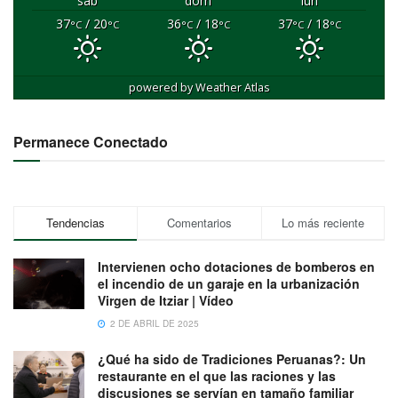
sáb
dom
lun
37
/ 20
36
/ 18
37
/ 18
°C
°C
°C
°C
°C
°C
powered by
Weather Atlas
Permanece Conectado
Tendencias
Comentarios
Lo más reciente
Intervienen ocho dotaciones de bomberos en
el incendio de un garaje en la urbanización
Virgen de Itziar | Vídeo
2 DE ABRIL DE 2025
¿Qué ha sido de Tradiciones Peruanas?: Un
restaurante en el que las raciones y las
discusiones se servían en tamaño familiar