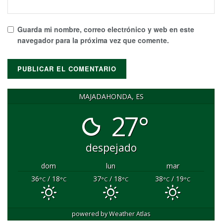
Guarda mi nombre, correo electrónico y web en este
navegador para la próxima vez que comente.
MAJADAHONDA, ES
27°
despejado
dom
lun
mar
36
/ 18
37
/ 18
38
/ 19
°C
°C
°C
°C
°C
°C
powered by
Weather Atlas