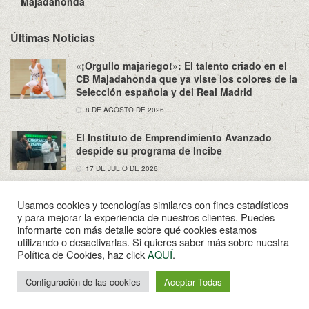
Majadahonda
Últimas Noticias
«¡Orgullo majariego!»: El talento criado en el
CB Majadahonda que ya viste los colores de la
Selección española y del Real Madrid
8 DE AGOSTO DE 2026
El Instituto de Emprendimiento Avanzado
despide su programa de Incibe
17 DE JULIO DE 2026
Usamos cookies y tecnologías similares con fines estadísticos
y para mejorar la experiencia de nuestros clientes. Puedes
informarte con más detalle sobre qué cookies estamos
utilizando o desactivarlas. Si quieres saber más sobre nuestra
Sobre Nosotros
Política de Privacidad
Aviso Legal
Política de Cookies, haz click
AQUÍ
.
Contacto
Configuración de las cookies
Aceptar Todas
© 2022
Enpapel
- Tu periodico de Madahonda.