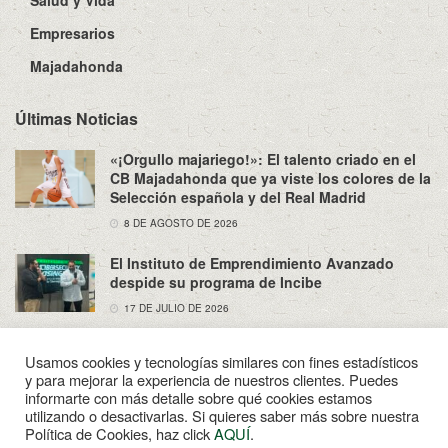
Salud y Vida
Empresarios
Majadahonda
Últimas Noticias
«¡Orgullo majariego!»: El talento criado en el
CB Majadahonda que ya viste los colores de la
Selección española y del Real Madrid
8 DE AGOSTO DE 2026
El Instituto de Emprendimiento Avanzado
despide su programa de Incibe
17 DE JULIO DE 2026
Usamos cookies y tecnologías similares con fines estadísticos
y para mejorar la experiencia de nuestros clientes. Puedes
informarte con más detalle sobre qué cookies estamos
utilizando o desactivarlas. Si quieres saber más sobre nuestra
Sobre Nosotros
Política de Privacidad
Aviso Legal
Política de Cookies, haz click
AQUÍ
.
Contacto