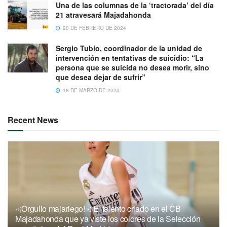
Una de las columnas de la ‘tractorada’ del día
21 atravesará Majadahonda
20 DE FEBRERO DE 2024
Sergio Tubío, coordinador de la unidad de
intervención en tentativas de suicidio: “La
persona que se suicida no desea morir, sino
que desea dejar de sufrir”
18 DE MARZO DE 2023
Recent News
«¡Orgullo majariego!»: El talento criado en el CB
Majadahonda que ya viste los colores de la Selección