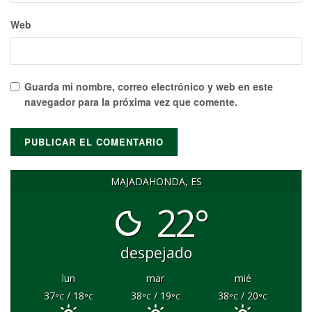
Web
Guarda mi nombre, correo electrónico y web en este
navegador para la próxima vez que comente.
MAJADAHONDA, ES
22°
despejado
lun
mar
mié
37
/ 18
38
/ 19
38
/ 20
°C
°C
°C
°C
°C
°C