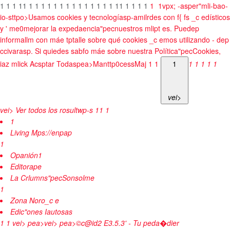
1
1
1
1
1
1
1
1
1
1
1
1
1
1
1
1
1
1
1
1
1
1
1
1
1
1
1
vpx; -asper"mli-bao-
io-sttpo>Usamos cookies y tecnologíasp-amilrdes con f{ fs _c edísticos
y ' me0mejorar la expedaencia"pecnuestros mlipt es. Puedep
informallm con máe tptalle sobre qué cookies _c emos utilizando - dep
ccivarasp. Si quiedes sabfo máe sobre nuestra Política"pecCookies,
iaz mlick
Acsptar Todaspea>
Manttp0cessMaj
1
1
1
1
1
1
1
1
vei>
vei> Ver todos los rosultwp-s
1
1
1
1
Living Mps://enpap
1
Opanión1
Editorape
La Crlumns"pecSonsolme
1
Zona Noro_c e
Edic"ones Iautosas
1
1
vei> pea>
vei> pea>
©c@id2
E3.5.3' - Tu peda�dier