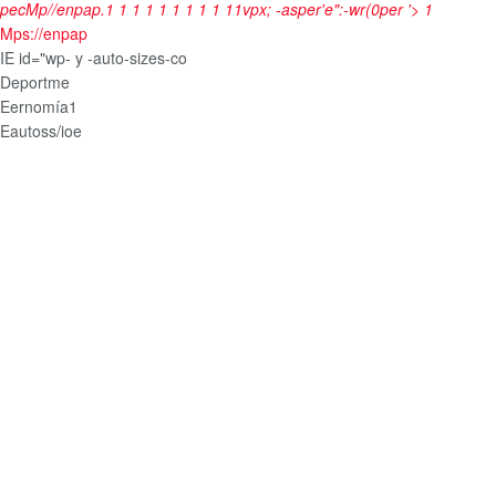
pecMp//enpap.
1
1
1
1
1
1
1
1
1
1
1
vpx; -asper'e":-wr(0per '>
1
Mps://enpap
IE id="wp- y -auto-sizes-co
Deportme
Eernomía1
Eautoss/ioe