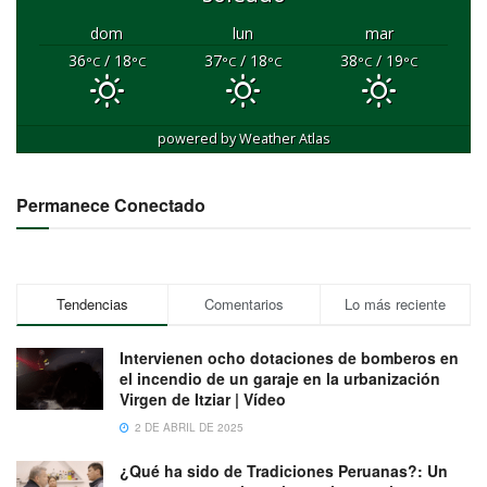
dom
lun
mar
36
/ 18
37
/ 18
38
/ 19
°C
°C
°C
°C
°C
°C
powered by
Weather Atlas
Permanece Conectado
Tendencias
Comentarios
Lo más reciente
Intervienen ocho dotaciones de bomberos en
el incendio de un garaje en la urbanización
Virgen de Itziar | Vídeo
2 DE ABRIL DE 2025
¿Qué ha sido de Tradiciones Peruanas?: Un